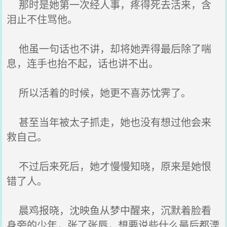
那时是她第一次经人事，疼得死去活来，含
泪止不住骂他。
他虽一句话也不讲，却将她弄得最后除了喘
息，连手也抬不起，话也讲不出。
所以活着的时候，她更不喜苏忱霁了。
甚至当年被太子抓走，她也没有想过他会来
救自己。
不过后来死后，她才慢慢知晓，原来是她恨
错了人。
晨鸡报晓，沈映鱼从梦中醒来，沉默着脸看
身旁的少年，张了张唇，想要说些什么最后都湮