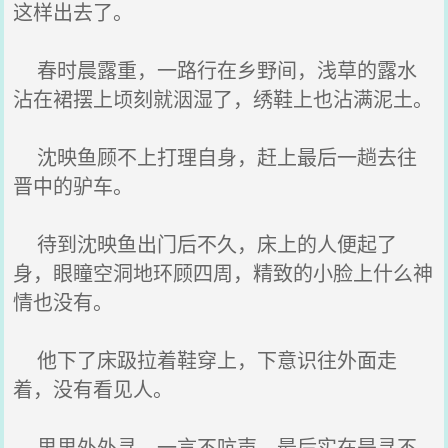
这样出去了。
春时晨露重，一路行在乡野间，浅草的露水
沾在裙摆上顷刻就洇湿了，绣鞋上也沾满泥土。
沈映鱼顾不上打理自身，赶上最后一趟去往
晋中的驴车。
待到沈映鱼出门后不久，床上的人便起了
身，眼瞳空洞地环顾四周，精致的小脸上什么神
情也没有。
他下了床趿拉着鞋穿上，下意识往外面走
着，没有看见人。
里里外外寻，一言不吭声，最后实在是寻不