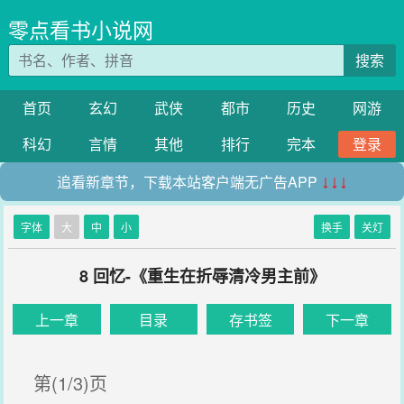
零点看书小说网
搜索
首页
玄幻
武侠
都市
历史
网游
科幻
言情
其他
排行
完本
登录
追看新章节，下载本站客户端无广告APP
↓↓↓
字体
大
中
小
换手
关灯
8 回忆-《重生在折辱清冷男主前》
上一章
目录
存书签
下一章
第(1/3)页