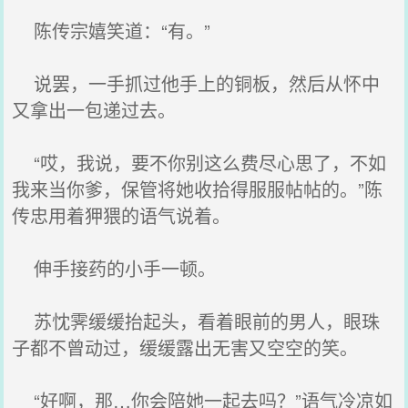
陈传宗嬉笑道：“有。”
说罢，一手抓过他手上的铜板，然后从怀中
又拿出一包递过去。
“哎，我说，要不你别这么费尽心思了，不如
我来当你爹，保管将她收拾得服服帖帖的。”陈
传忠用着狎猥的语气说着。
伸手接药的小手一顿。
苏忱霁缓缓抬起头，看着眼前的男人，眼珠
子都不曾动过，缓缓露出无害又空空的笑。
“好啊，那…你会陪她一起去吗？”语气冷凉如