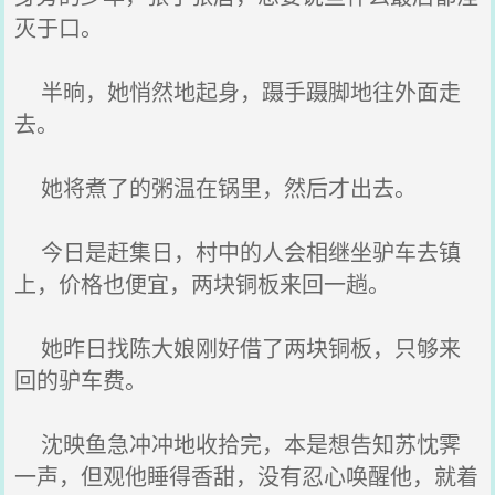
灭于口。
半晌，她悄然地起身，蹑手蹑脚地往外面走
去。
她将煮了的粥温在锅里，然后才出去。
今日是赶集日，村中的人会相继坐驴车去镇
上，价格也便宜，两块铜板来回一趟。
她昨日找陈大娘刚好借了两块铜板，只够来
回的驴车费。
沈映鱼急冲冲地收拾完，本是想告知苏忱霁
一声，但观他睡得香甜，没有忍心唤醒他，就着