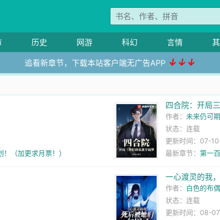
市
历史
网游
科幻
言情
其
↓↓↓
追看新章节，下载本站客户端无广告APP
四合院：开局
作者：
未来仍可
状态：连载
更新时间：07-10 0
计划！（加更求月票！）
最新章节：
第一百
一心渡灵的我
作者：
白色的布
状态：连载
更新时间：08-07 1