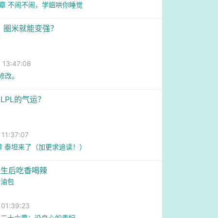
9章 不闹不闹，学姐哄你睡觉
，圈米就能变强？
春
3:47:08
已修改。
LPL的气运？
1:37:07
章 泰坦来了（加更求追读！）
重生后吃香喝辣
奶油包
1:39:23
百二十六章：没良心的毒妇