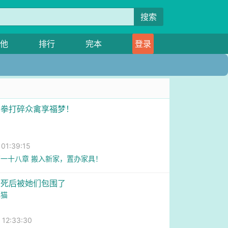
搜索
他
排行
完本
登录
三拳打碎众禽享福梦！
期
1:39:15
一十八章 搬入新家，置办家具！
，死后被她们包围了
偶猫
2:33:30