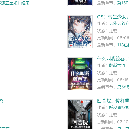
秒速五厘米》结束
最新章节：
第15
CS：转生少女
作者：
天外天的
状态：连载
更新时间：08-06 1
最新章节：
118
什么叫我鲸吞了
作者：
翻越银河
状态：连载
更新时间：06-15 1
最新章节：
第58
我？
四合院：傻柱
作者：
酥皮蛋挞
状态：连载
更新时间：07-10 0
回萝莉
最新章节：
第一