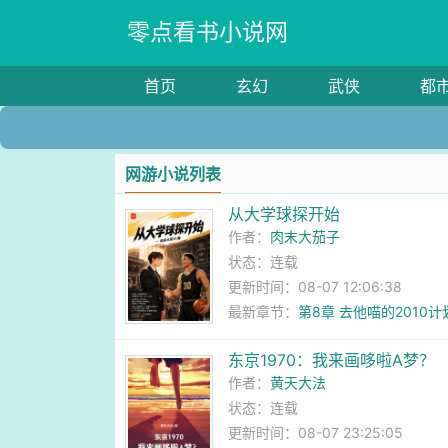
零点看书小说网
首页
玄幻
武侠
都
网游小说列表
从大学球探开始
作者：
肉末大茄子
状态：连载
更新时间：08-07 12:06:38
最新章节：
第8章 去他喵的2010
东京1970：我来画哆啦A梦？
作者：
黄天大法
状态：连载
更新时间：08-07 23:25:05