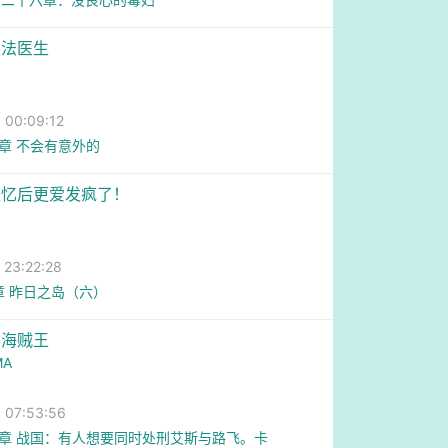
奥法医生
0:09:12
3章 不会有意外的
失忆后更爱发疯了！
3:22:28
章 昨日之岛（六）
为海贼王
MA
07:53:56
9章 战国：有人想要同时处刑艾斯与路飞。卡