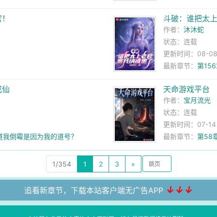
普：？？？
官！
斗破：谁把太
作者：
沐沐蛇
状态：连载
更新时间：08-08 
最新章节：
第15
可混为一谈
成仙
天命游戏平台
作者：
宝月流光
状态：连载
更新时间：07-14 1
难道我倒霉是因为我的道号？
最新章节：
第58
1/354
1
2
3
»
↓↓↓
追看新章节，下载本站客户端无广告APP