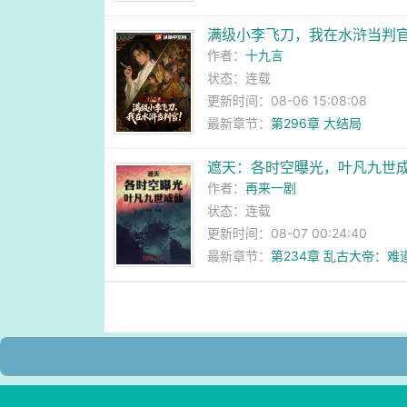
满级小李飞刀，我在水浒当判
作者：
十九言
状态：连载
更新时间：08-06 15:08:08
最新章节：
第296章 大结局
遮天：各时空曝光，叶凡九世
作者：
再来一剧
状态：连载
更新时间：08-07 00:24:40
最新章节：
第234章 乱古大帝：