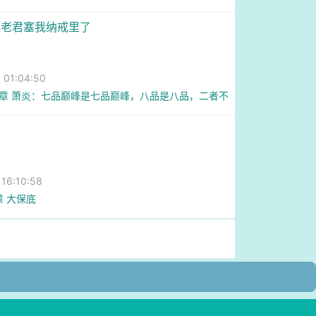
上老君塞我纳戒里了
01:04:50
6章 萧炎：七品巅峰是七品巅峰，八品是八品，二者不
6:10:58
章 大保底