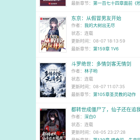
最新章节：
第一百七十四章面前《
东京：从假冒男友开始
作者：
我的大树出无尽
状态：连载
更新时间：08-07 18:13:59
最新章节：
第159章 1V6
斗罗绝世：多情剑客无情剑
作者：
林子哟
状态：连载
更新时间：08-07 11:07:35
最新章节：
第105章圣灵教的动作
都转世成僵尸了，仙子还在追
作者：
深白0
状态：连载
更新时间：08-05 23:27:28
最新章节：
第139章 喂食前，先变