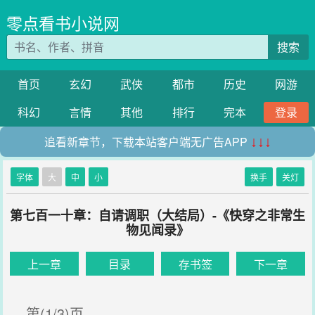
零点看书小说网
搜索
首页
玄幻
武侠
都市
历史
网游
科幻
言情
其他
排行
完本
登录
追看新章节，下载本站客户端无广告APP
↓↓↓
字体
大
中
小
换手
关灯
第七百一十章：自请调职（大结局）-《快穿之非常生
物见闻录》
上一章
目录
存书签
下一章
第(1/3)页