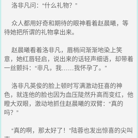
洛非凡问：“什么礼物？”
众人都用好奇和期待的眼神看着赵晨曦，等
待她把所谓的礼物拿出来。
赵晨曦看着洛非凡，眉梢间渐渐地染上笑
意，她红唇轻启，说出来的话轻声细语，却带着
一丝颤抖：“非凡，我……我怀孕了。”
洛非凡英俊的脸上顿时写满激动狂喜的神
色，就连他的脸也因为血压陡然升高而变红，他
瞪大双眼，激动地抓住赵晨曦的双臂：“真的
吗？”
“真的啊，那太好了！”陆蓉也发出惊喜的尖叫