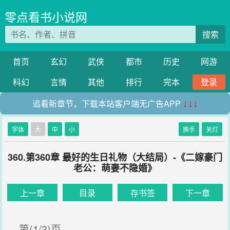
零点看书小说网
搜索
首页
玄幻
武侠
都市
历史
网游
科幻
言情
其他
排行
完本
登录
追看新章节，下载本站客户端无广告APP
↓↓↓
字体
大
中
小
换手
关灯
360.第360章 最好的生日礼物（大结局）-《二嫁豪门
老公：萌妻不隐婚》
上一章
目录
存书签
下一章
第(1/3)页