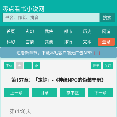
零点看书小说网
搜索
首页
玄幻
武侠
都市
历史
网游
科幻
言情
其他
排行
完本
登录
追看新章节，下载本站客户端无广告APP
↓↓↓
字体
大
中
小
换手
关灯
第157章：「定钟」-《神级NPC的伪装守册》
上一章
目录
存书签
下一章
第(1/3)页