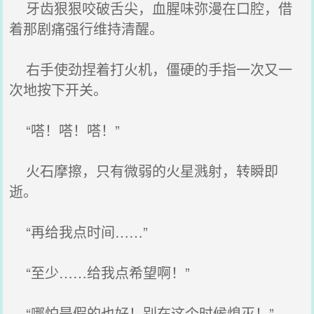
牙齿狠狠咬破舌尖，血腥味弥漫在口腔，借
着那剧痛强行维持清醒。
右手使劲捏着打火机，僵硬的手指一次又一
次地按下开关。
“嗒！嗒！嗒！”
火石摩擦，只有微弱的火星溅射，转瞬即
逝。
“再给我点时间……”
“至少……给我点希望啊！”
“哪怕是假的也好！别在这个时候熄灭！”