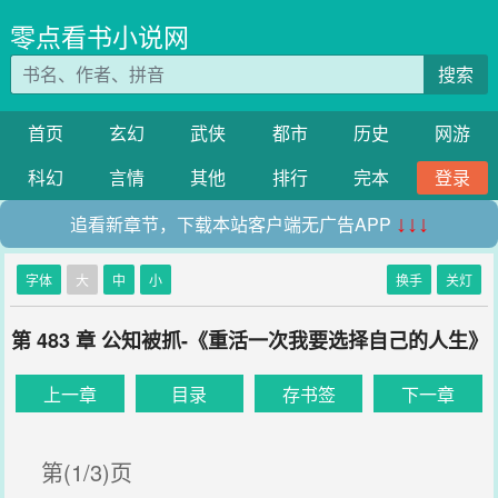
零点看书小说网
搜索
首页
玄幻
武侠
都市
历史
网游
科幻
言情
其他
排行
完本
登录
追看新章节，下载本站客户端无广告APP
↓↓↓
字体
大
中
小
换手
关灯
第 483 章 公知被抓-《重活一次我要选择自己的人生》
上一章
目录
存书签
下一章
第(1/3)页