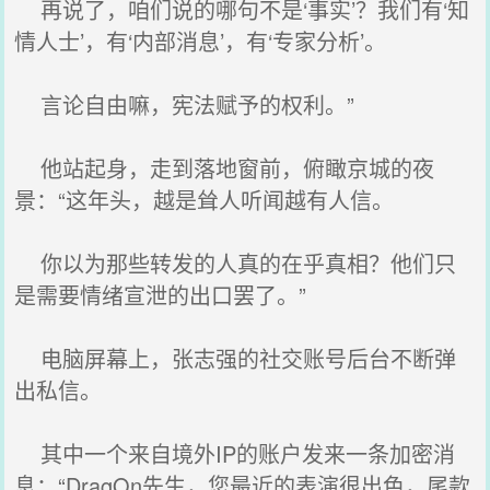
再说了，咱们说的哪句不是‘事实’？我们有‘知
情人士’，有‘内部消息’，有‘专家分析’。
言论自由嘛，宪法赋予的权利。”
他站起身，走到落地窗前，俯瞰京城的夜
景：“这年头，越是耸人听闻越有人信。
你以为那些转发的人真的在乎真相？他们只
是需要情绪宣泄的出口罢了。”
电脑屏幕上，张志强的社交账号后台不断弹
出私信。
其中一个来自境外IP的账户发来一条加密消
息：“DragOn先生，您最近的表演很出色，尾款