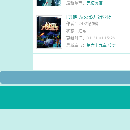
最新章节：
完结感言
[其他]从火影开始登场
作者：
24K纯帅鸦
状态：连载
更新时间：01-31 01:15:26
最新章节：
第六十九章 传奇