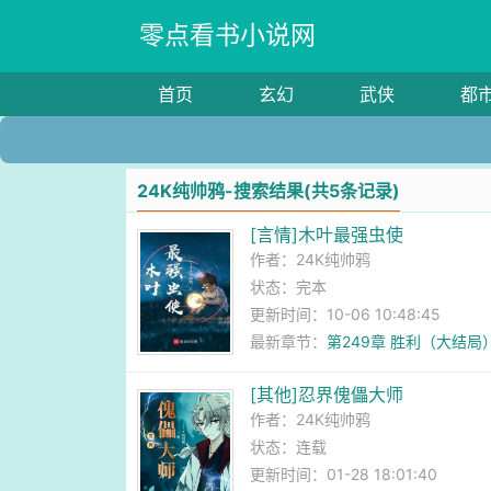
零点看书小说网
首页
玄幻
武侠
都
24K纯帅鸦-搜索结果(共5条记录)
[言情]木叶最强虫使
作者：
24K纯帅鸦
状态：完本
更新时间：10-06 10:48:45
最新章节：
第249章 胜利（大结局
[其他]忍界傀儡大师
作者：
24K纯帅鸦
状态：连载
更新时间：01-28 18:01:40