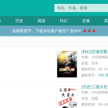
市
历史
网游
科幻
言情
其
↓↓↓
追看新章节，下载本站客户端无广告APP
[科幻]忍者招
作者：
24K纯帅鸦
状态：完本
更新时间：09-16 1
）
最新章节：
790
[历史]三国大名
作者：
24K纯帅鸦
状态：连载
更新时间：09-04 1