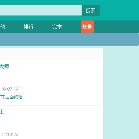
搜索
他
排行
完本
登录
募大师
6:07:14
.写在后面的话
士
1:10:23