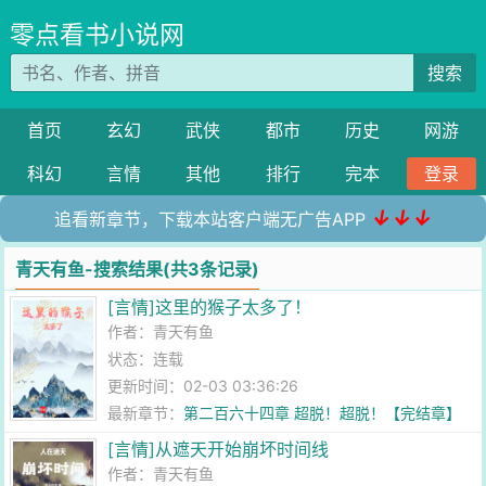
零点看书小说网
搜索
首页
玄幻
武侠
都市
历史
网游
科幻
言情
其他
排行
完本
登录
↓↓↓
追看新章节，下载本站客户端无广告APP
青天有鱼-搜索结果(共3条记录)
[言情]这里的猴子太多了！
作者：
青天有鱼
状态：连载
更新时间：02-03 03:36:26
最新章节：
第二百六十四章 超脱！超脱！【完结章】
[言情]从遮天开始崩坏时间线
作者：
青天有鱼