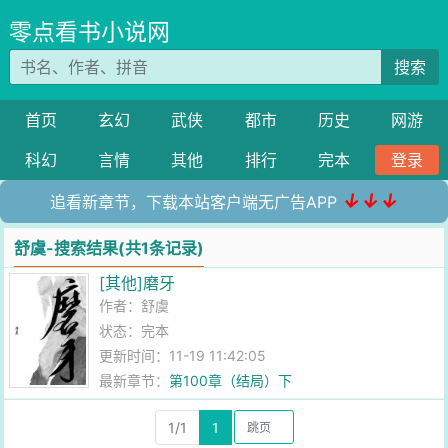
零点看书小说网
搜索
首页
玄幻
武侠
都市
历史
网游
科幻
言情
其他
排行
完本
登录
↓↓↓
追看新章节，下载本站客户端无广告APP
舒虞-搜索结果(共1条记录)
[其他]磨牙
作者：
舒虞
状态：完本
更新时间：11-19 11:42:05
最新章节：
第100章（结局）下
1/1
1