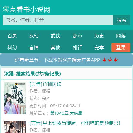
零点看书小说网
搜索
首页
玄幻
武侠
都市
历史
网游
科幻
言情
其他
排行
完本
登录
↓↓↓
追看新章节，下载本站客户端无广告APP
漆猫-搜索结果(共2条记录)
[言情]首辅医娘
作者：
漆猫
状态：完本
更新时间：09-17 04:08:11
最新章节：
第1049章 大结局
[言情]皇上封我当御厨，可他吃的是预制菜！
作者：
漆猫