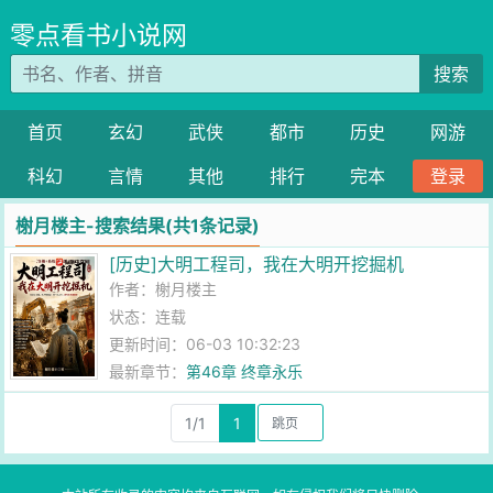
零点看书小说网
搜索
首页
玄幻
武侠
都市
历史
网游
科幻
言情
其他
排行
完本
登录
榭月楼主-搜索结果(共1条记录)
[历史]大明工程司，我在大明开挖掘机
作者：
榭月楼主
状态：连载
更新时间：06-03 10:32:23
最新章节：
第46章 终章永乐
1/1
1