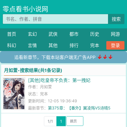
零点看书小说网
搜索
首页
玄幻
武侠
都市
历史
网游
科幻
言情
其他
排行
完本
登录
↓↓↓
追看新章节，下载本站客户端无广告APP
月如萱-搜索结果(共1条记录)
[其他]吃皇帝不负责：第一拽妃
作者：
月如萱
状态：完本
更新时间：12-05 19:36:49
最新章节：
第375章：【番外】翼凌殇VS诗晴5
1/1
1