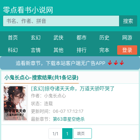
零点看书小说网
搜索
首页
玄幻
武侠
都市
历史
网游
科幻
言情
其他
排行
完本
登录
↓↓↓
追看新章节，下载本站客户端无广告APP
小鬼长点心-搜索结果(共1条记录)
[玄幻]掠夺诸天天命，万道天骄吓哭了
作者：
小鬼长点心
状态：连载
更新时间：06-07 17:12:17
最新章节：
第63章星空绝杀
1/1
1