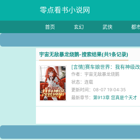
零点看书小说网
首页
玄幻
武侠
都
宇宙无敌暴龙烧鹅-搜索结果(共1条记录)
[言情]赛车娘世界：我有神级
作者：
宇宙无敌暴龙烧鹅
状态：连载
更新时间：08-07 19:04:35
最新章节：
第913章 您真是个天才