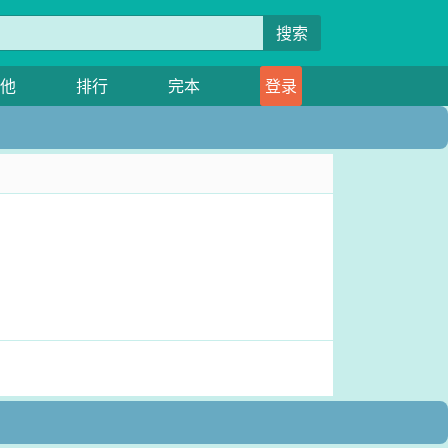
搜索
他
排行
完本
登录