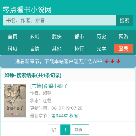
零点看书小说网
搜索
首页
玄幻
武侠
都市
历史
网游
科幻
言情
其他
排行
完本
登录
↓↓↓
追看新章节，下载本站客户端无广告APP
如铮-搜索结果(共1条记录)
[言情]食锦小娘子
作者：
如铮
状态：连载
更新时间：08-07 19:07:28
最新章节：
第344章 秋闱
1/1
1