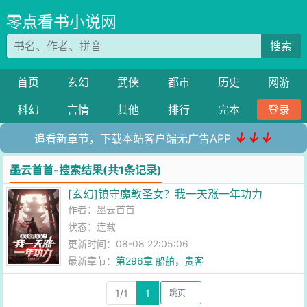
零点看书小说网
搜索
首页
玄幻
武侠
都市
历史
网游
科幻
言情
其他
排行
完本
登录
↓↓↓
追看新章节，下载本站客户端无广告APP
墨云首首-搜索结果(共1条记录)
[玄幻]镇守魔教圣女？我一天涨一年功力
作者：
墨云首首
状态：连载
更新时间：08-08 22:05:06
最新章节：
第296章 船舶，贵客
1/1
1