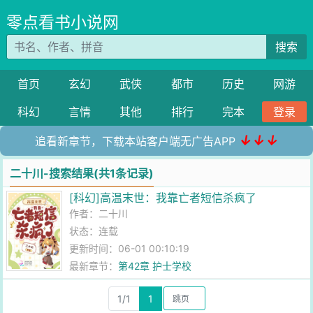
零点看书小说网
搜索
首页
玄幻
武侠
都市
历史
网游
科幻
言情
其他
排行
完本
登录
↓↓↓
追看新章节，下载本站客户端无广告APP
二十川-搜索结果(共1条记录)
[科幻]高温末世：我靠亡者短信杀疯了
作者：
二十川
状态：连载
更新时间：06-01 00:10:19
最新章节：
第42章 护士学校
1/1
1