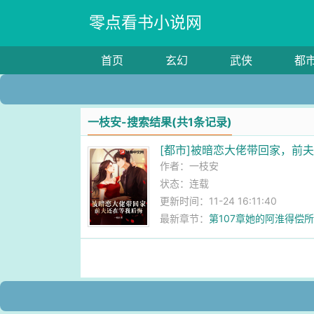
零点看书小说网
首页
玄幻
武侠
都
一枝安-搜索结果(共1条记录)
[都市]被暗恋大佬带回家，前
作者：
一枝安
状态：连载
更新时间：11-24 16:11:40
最新章节：
第107章她的阿淮得偿