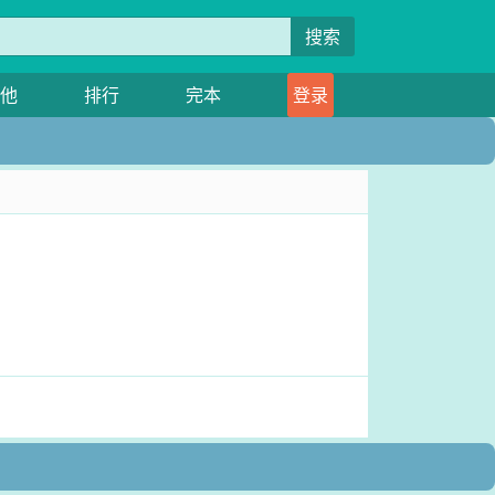
搜索
他
排行
完本
登录