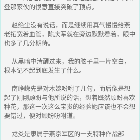
登那家伙的恨意直接突破了顶点。
赵绝尘没有说话，而是继续用真气慢慢给燕
老拓宽着血管，陈庆军就在旁边默默看着，眼中
也多了几分期待。
从黑暗中清醒过来，我的脑子里一片空白，
根本记不起到底发生了什么。
南峥嵘先是对木婉吩咐了几句，而后像是想
起了刚刚顾盼与他所说的话，想着既然顾盼喜欢
种花，那这一次这么宝贵的经验她应该也不会想
要错过，便对顾盼吩咐道。
龙炎是隶属于燕京军区的一支特种作战部