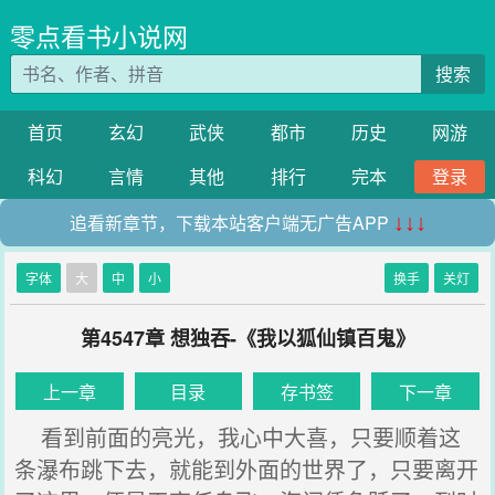
零点看书小说网
搜索
首页
玄幻
武侠
都市
历史
网游
科幻
言情
其他
排行
完本
登录
追看新章节，下载本站客户端无广告APP
↓↓↓
字体
大
中
小
换手
关灯
第4547章 想独吞-《我以狐仙镇百鬼》
上一章
目录
存书签
下一章
看到前面的亮光，我心中大喜，只要顺着这
条瀑布跳下去，就能到外面的世界了，只要离开