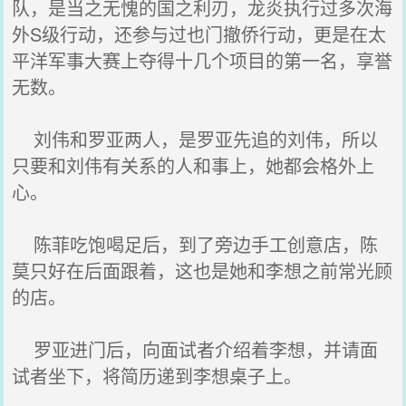
队，是当之无愧的国之利刃，龙炎执行过多次海
外S级行动，还参与过也门撤侨行动，更是在太
平洋军事大赛上夺得十几个项目的第一名，享誉
无数。
刘伟和罗亚两人，是罗亚先追的刘伟，所以
只要和刘伟有关系的人和事上，她都会格外上
心。
陈菲吃饱喝足后，到了旁边手工创意店，陈
莫只好在后面跟着，这也是她和李想之前常光顾
的店。
罗亚进门后，向面试者介绍着李想，并请面
试者坐下，将简历递到李想桌子上。