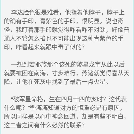
李达脸色很是难看，他指着他脖子，脖子上
的确有手印，青紫色的手印，很明显。说也奇
怪，我盯着那手印就觉得咋看咋不对劲，好像普
通人不管怎么掐也不可能出现这种青紫色的手
印，咋看起来就跟中毒了似的？
一想到若耶族那个该死的煞星龙宇从此以后
就要被困在南海，寸步难行，燕诸就觉得喜从天
降，让他在死灰中找到了最后一点火星。
“破军星命格，生在四月十四的亥时？这代表
什么呢？”罂漓漓知道对方的慎重必是有原因，
所以同样是以心中神念回道，却是有些不明白，
这二者之间有什么必然的联系？