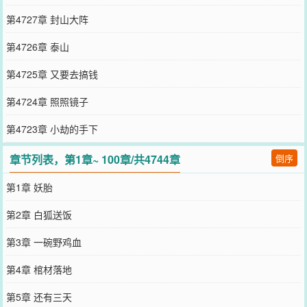
第4727章 封山大阵
第4726章 泰山
第4725章 又要去搞钱
第4724章 照照镜子
第4723章 小劫的手下
章节列表，第1章~ 100章/共4744章
倒序
第1章 妖胎
第2章 白狐送饭
第3章 一碗野鸡血
第4章 棺材落地
第5章 还有三天