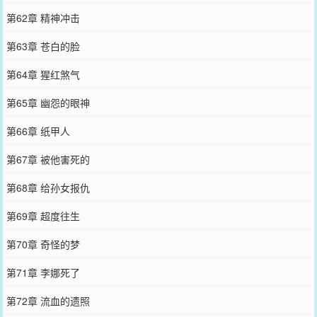
第62章 精神冲击
第63章 苍白的脸
第64章 猩红煞气
第65章 幽怨的眼神
第66章 纸甲人
第67章 被他害死的
第68章 给孙女报仇
第69章 超度往生
第70章 奇怪的梦
第71章 李娜死了
第72章 流血的遗照