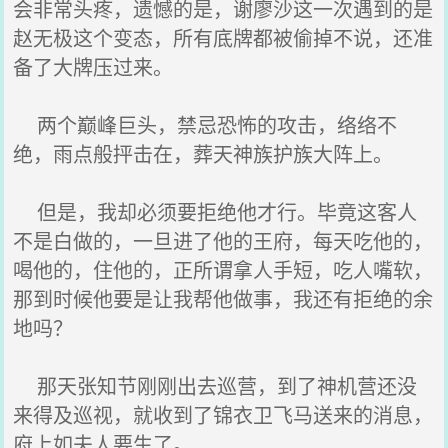
会非常头疼，遗憾的是，谢廖沙这一次遇到的是
赵无极这个变态，所有底牌都被偷掉不说，还准
备了大牌压过来。
两个巅峰巨头，禁忌恐怖的攻击，络络不
绝，雨点般抨击在，葬天神族护族大阵上。
但是，我却必须要拒绝他才行。毕竟这客人
不是白做的，一旦进了他的王府，每天吃他的，
喝他的，住他的，正所谓拿人手短，吃人嘴软，
那到时候他要是让我帮他做事，我还有拒绝的余
地吗？
那天张知节刚刚出去巡营，到了神机营还没
来得及巡视，就收到了锦衣卫飞马送来的消息，
府上如夫人要生了。