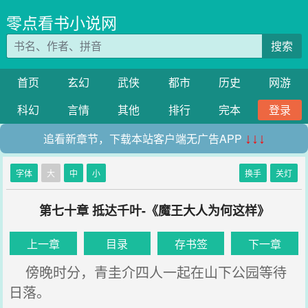
零点看书小说网
搜索
首页
玄幻
武侠
都市
历史
网游
科幻
言情
其他
排行
完本
登录
追看新章节，下载本站客户端无广告APP
↓↓↓
字体
大
中
小
换手
关灯
第七十章 抵达千叶-《魔王大人为何这样》
上一章
目录
存书签
下一章
傍晚时分，青圭介四人一起在山下公园等待
日落。