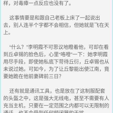
样，对毒瘴一点反应也没有了。
这事情要是和跟自己老板上床了一起说出
去，别人连半个字都不会相信，但她就是飞在天
上。
“什么？”李明霞不可思议地瞪着他，可却在看
到丘卓锡的脸色后，心里“咯噔”一下：她李明霞
用尽手段，即使她私底下苛待丘衍，丘卓锡也从
未说过她。可如今，为了让丘黎能出使江南，竟
要她跪在他前妻碑前三日？
还有就是通讯工具，也是放在了这制服配套
的头盔之中，这是强大无线电，甚至不需要有人
充当主机，只要在一定范围之内都可以无限制的
通话，也不会受到任何频闭器的干扰。