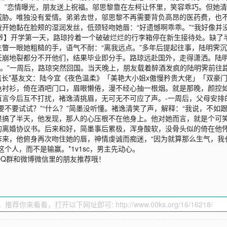
。”恋情曝光，朋友送上祝福。邬思黎靠在左柯让怀里，笑容乖巧。但她
威胁。唯独没有爱情。弟弟去世，邬思黎不再需要背负高昂的医药费，也
开她黏在脸颊的湿润发丝，低颈轻吻她唇：“好遗憾啊乖乖。”“我好像并没
X少爷】开学第一天，路琼拎着一个破破烂烂的行李箱停在新生接待处。缺
瞥一眼她粗糙的手，语气不耐：“离我远点。”多年后提起往事，陆明霁沉
天崩地裂都分不开他们，结果毕业即分手。路琼远赴国外，走得潇洒。陆明
梦。”一周后，路琼突然回国。当天晚上，朋友载着醉酒发疯的陆明霁前往
疯长*基友文：陆今宜《夜色温柔》「美艳大小姐x傲慢矜贵大佬」「双豪门
色衬衫，倚在酒吧门口，眉眼懒倦，漫不经心抽一根烟。就是那晚，颜控
直言今后互不打扰，褚逸清挑眉，无可无不可应了声。-一周后，父母安排
不要试试？”“什么？”简墨没听懂。褚逸清笑了声，解释：“我说，不如
果搞了半天，他发现，那人的心压根不在他身上。他对她而言，就是个可
离婚协议书。后来和好，简墨事后累极，浑身酸软，没骨头似的倚在他怀
来，他俯身再次吻住她的唇，神情虔诚而痴迷，“因为就算那么生气，我也
个人，而不是输赢。*1v1sc，男主先动心。
QQ群和微博微信里的朋友推荐哦！