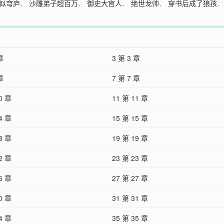
似穹庐
、
沙雕弟子超百万
、
御史大官人
、
绝世龙帅
、
穿书后成了狼孩
章
3 第 3 章
章
7 第 7 章
0 章
11 第 11 章
4 章
15 第 15 章
8 章
19 第 19 章
2 章
23 第 23 章
6 章
27 第 27 章
0 章
31 第 31 章
4 章
35 第 35 章