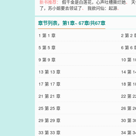
新书推荐：
假千金是白莲花，心声吐槽撕烂她
、
天
了，苏小姐要去领证了
、
我欲问仙：起源
、
章节列表，第1章~ 67章/共67章
1 第 1 章
2 第 2 
5 第 5 章
6 第 6 
9 第 9 章
10 第 1
13 第 13 章
14 第 1
17 第 17 章
18 第 1
21 第 21 章
22 第 2
25 第 25 章
26 第 2
29 第 29 章
30 第 3
33 第 33 章
34 第 3