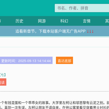
市
历史
网游
科幻
言情
其
追看新章节，下载本站客户端无广告APP
↓↓↓
更新时间：2025-09-13 14:14:44
直达底部
线【七】
阅读
】一个有钱混蛋和一个乖乖女的故事。大学里左柯让和邬思黎有云泥之别。
。直到一次失误，左柯让朋友不请自来，在他公寓里看见穿着男士衬衫的