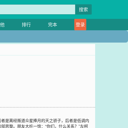
搜索
他
排行
完本
登录
前者是离经叛道众星捧月的天之骄子，后者是低调内
邬思黎。朋友大吃一惊：“你们，什么关系？”左柯