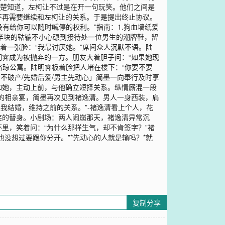
清楚知道，左柯让不过是在开一句玩笑。他们之间是
不再需要继续和左柯让的关系。于是提出终止协议。
有给你可以随时喊停的权利。”指南：1.狗血墙纸爱
了半块的轱辘不小心碾到接待处一位男生的潮牌鞋，留
着一张脸：“我最讨厌她。”席间众人沉默不语。陆
霁成为被抛弃的一方。朋友大着胆子问：“如果她现
路琼公寓。陆明霁板着脸把人堵在楼下：“你要不要
不破产/先婚后爱/男主先动心」简墨一向奉行及时享
如她，主动上前，与他确立短择关系。纵情厮混一段
的相亲宴，简墨再次见到褚逸清。男人一身西装，肩
跟我结婚，维持之前的关系。”-褚逸清看上个人，花
笑的替身。小剧场：两人闹崩那天，褚逸清异常沉
里，笑着问：“为什么那样生气，却不肯签字？”褚
没想过要跟你分开。”*先动心的人就是输吗？*就
复制分享