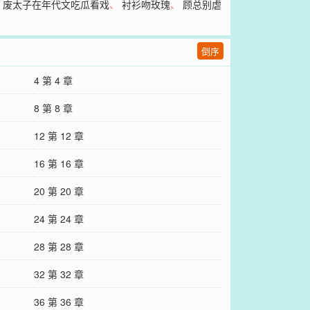
、
废太子在年代文吃瓜看戏
、
衬衫吻玫瑰
、
顾总别虐
倒序
4 第 4 章
8 第 8 章
12 第 12 章
16 第 16 章
20 第 20 章
24 第 24 章
28 第 28 章
32 第 32 章
36 第 36 章