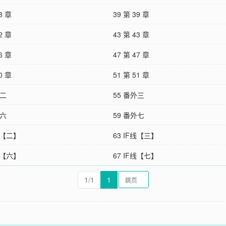
8 章
39 第 39 章
2 章
43 第 43 章
6 章
47 第 47 章
0 章
51 第 51 章
外二
55 番外三
外六
59 番外七
F线【二】
63 IF线【三】
F线【六】
67 IF线【七】
1/1
1