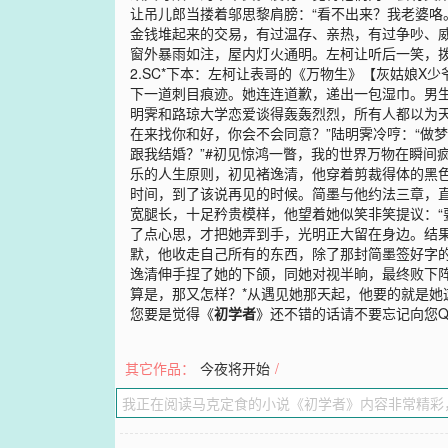
让吊儿郎当搂着邬思黎肩膀：“看不出来？我老婆咯
金钱堆起来的交易，有过温存、亲热，有过争吵、
窗外暴雨如注，屋内灯火通明。左柯让听后一笑，拨
2.SC*下本：左柯让表哥的《万物生》【灰姑娘
下一道刺目痕迹。她连连道歉，递出一包湿巾。男生
明霁和路琼大学恋爱谈得轰轰烈烈，所有人都以为
在来找你和好，你会不会同意？”陆明霁冷哼：“做
跟我结婚？”#初见惊鸿一瞥，我的世界万物在瞬间
乐的人生原则，初见褚逸清，他穿着剪裁得体的黑
时间，到了该说再见的时候。简墨与他约法三章，
宽腿长，十足矜贵模样，他望着她似笑非笑提议：“要
了点心思，才把她弄到手，光明正大留在身边。结
默，他收走自己所有的东西，除了那封简墨签好字的
逸清伸手捏了她的下颌，同她对视半晌，最终败下阵
算是，那又怎样？*从遇见她那天起，他要的就是她这
您要是觉得《
初学者
》还不错的话请不要忘记向您
其它作品：
今夜将开始
/