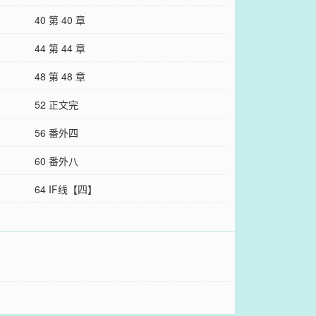
40 第 40 章
44 第 44 章
48 第 48 章
52 正文完
56 番外四
60 番外八
64 IF线【四】