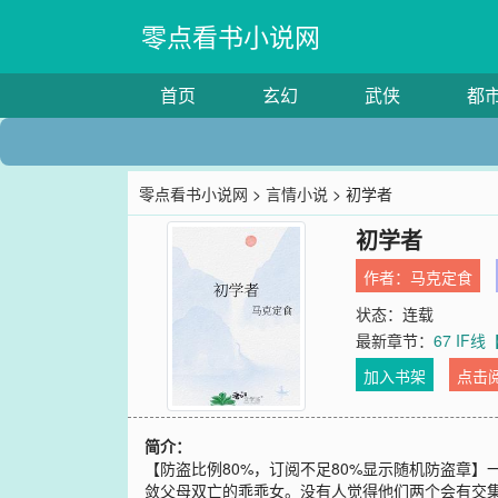
零点看书小说网
首页
玄幻
武侠
都
零点看书小说网
>
言情小说
> 初学者
初学者
作者：
马克定食
状态：连载
最新章节：
67 IF
加入书架
点击
简介：
【防盗比例80%，订阅不足80%显示随机防盗章
敛父母双亡的乖乖女。没有人觉得他们两个会有交集