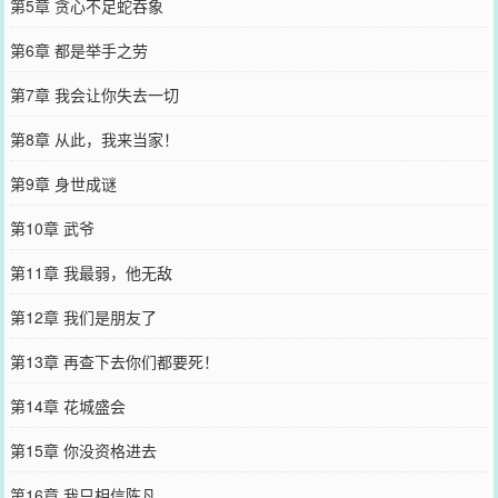
第5章 贪心不足蛇吞象
第6章 都是举手之劳
第7章 我会让你失去一切
第8章 从此，我来当家！
第9章 身世成谜
第10章 武爷
第11章 我最弱，他无敌
第12章 我们是朋友了
第13章 再查下去你们都要死！
第14章 花城盛会
第15章 你没资格进去
第16章 我只相信陈凡