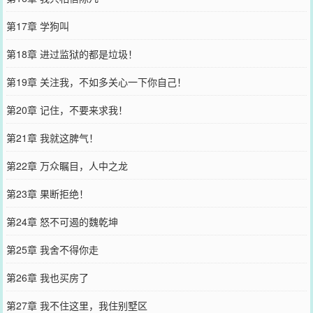
第17章 学狗叫
第18章 进过监狱的都是垃圾！
第19章 关注我，不如多关心一下你自己！
第20章 记住，不要来求我！
第21章 我就这脾气！
第22章 万众瞩目，人中之龙
第23章 果断拒绝！
第24章 怒不可遏的魏乾坤
第25章 我舍不得你走
第26章 我也买房了
第27章 我不住这里，我住别墅区