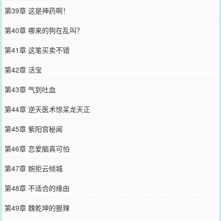
第39章 这是神药啊！
第40章 哪来的狗在乱叫？
第41章 这笔买卖不错
第42章 活宝
第43章 气到吐血
第44章 逆天医术惊呆龙天正
第45章 紫阳宫秘闻
第46章 恋爱脑真可怕
第47章 婉拒云倾城
第48章 不适合的缘由
第49章 魏乾坤的狠辣