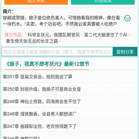
简介：
穿越成赘婿，娘子是位绝色美人，可惜她看我的眼神，像在看
一块朽木。“夫君，考个功名吧，不然我云家真要被人吃绝户
了。”她叹气。我，一个精通历史与社会学的现代博士，看着书上那些
其它作品：
科举女状元，我搅乱朝堂风
/
富二代大脑里住了个AI
/
“之乎者也”和简单的数理题，陷入了沉思。这玩意儿……需要考？好
重生倚天张无忌的长生之路
/
吧，为了报答救命之恩，也为了不让美人娘子失望，我只好收起我的
咸鱼心，勉强……去屠个榜吧。
复制分享
您要是觉得《
娘子，我真不想考状元
》还不错的话请不要忘记向您QQ
群和微博微信里的朋友推荐哦！
《娘子，我真不想考状元》最新12章节
第251章 首届交易会，规则我说了算
第250章 封锁升级，我娘子可是商业女皇
第249章 神仙土修路，四海商会坐不住了
第248章 煤铁飘香，全县男人都想进厂
第247章 曲辕犁出世，老农惊得跪下了
第246章 神棍拦路？