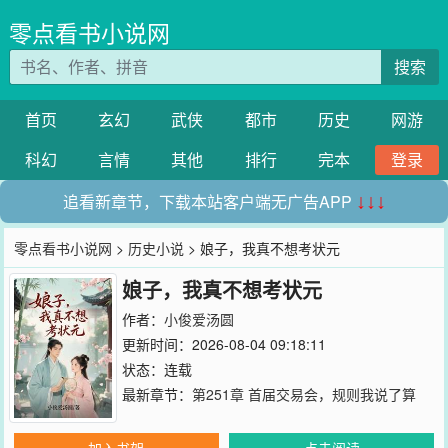
零点看书小说网
搜索
首页
玄幻
武侠
都市
历史
网游
科幻
言情
其他
排行
完本
登录
追看新章节，下载本站客户端无广告APP
↓↓↓
零点看书小说网
>
历史小说
> 娘子，我真不想考状元
娘子，我真不想考状元
作者：
小俊爱汤圆
更新时间：2026-08-04 09:18:11
状态：连载
最新章节：
第251章 首届交易会，规则我说了算
加入书架
点击阅读