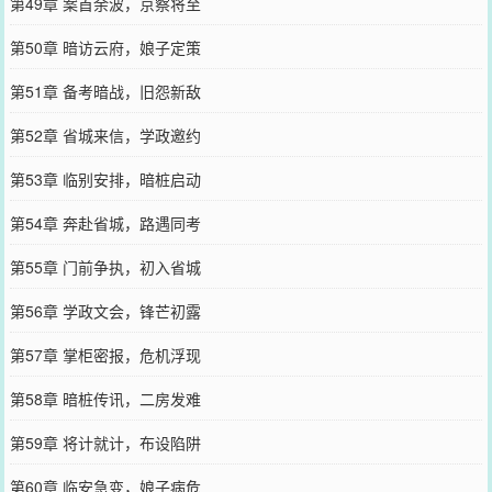
第49章 案首余波，京察将至
第50章 暗访云府，娘子定策
第51章 备考暗战，旧怨新敌
第52章 省城来信，学政邀约
第53章 临别安排，暗桩启动
第54章 奔赴省城，路遇同考
第55章 门前争执，初入省城
第56章 学政文会，锋芒初露
第57章 掌柜密报，危机浮现
第58章 暗桩传讯，二房发难
第59章 将计就计，布设陷阱
第60章 临安急变，娘子病危