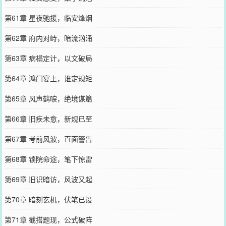
第61章 星夜驰援，临安烽烟
第62章 府内对峙，暗流汹涌
第63章 病榻定计，以文破局
第64章 鸿门宴上，谁定规矩
第65章 风声鹤唳，绝境谋篇
第66章 旧疾未愈，新规已至
第67章 考前风波，直面警告
第68章 锁院命途，笔下惊雷
第69章 旧识暗访，风波又起
第70章 暗刻玄机，伏笔已设
第71章 截搭题现，公式破阵