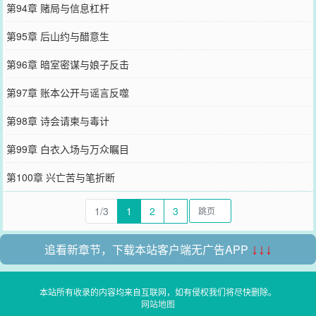
第94章 赌局与信息杠杆
第95章 后山约与醋意生
第96章 暗室密谋与娘子反击
第97章 账本公开与谣言反噬
第98章 诗会请柬与毒计
第99章 白衣入场与万众瞩目
第100章 兴亡苦与笔折断
1/3
1
2
3
追看新章节，下载本站客户端无广告APP
↓↓↓
本站所有收录的内容均来自互联网，如有侵权我们将尽快删除。
网站地图