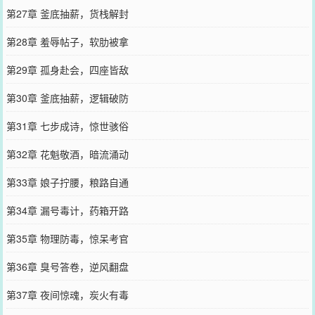
第27章 釜底抽薪，货栈解封
第28章 羞辱帖子，软肋被拿
第29章 孤身赴会，四座皆敌
第30章 釜底抽薪，逻辑破防
第31章 七步成诗，惊世骇俗
第32章 花魁敬酒，暗流涌动
第33章 娘子拧腰，粮路自通
第34章 漏号毒计，药箱开路
第35章 物理防毒，惊呆考官
第36章 臭号答卷，逆风翻盘
第37章 夜间惊魂，炭火有毒