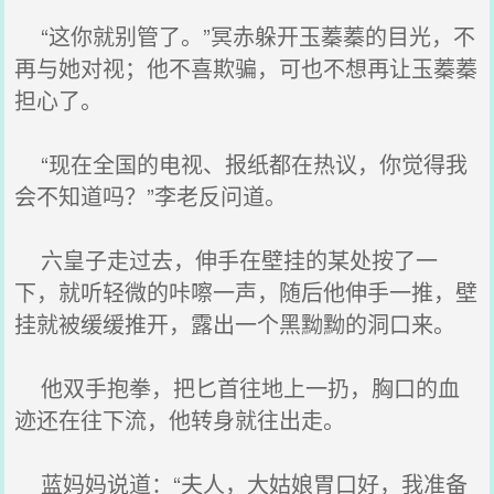
“这你就别管了。”冥赤躲开玉蓁蓁的目光，不
再与她对视；他不喜欺骗，可也不想再让玉蓁蓁
担心了。
“现在全国的电视、报纸都在热议，你觉得我
会不知道吗？”李老反问道。
六皇子走过去，伸手在壁挂的某处按了一
下，就听轻微的咔嚓一声，随后他伸手一推，壁
挂就被缓缓推开，露出一个黑黝黝的洞口来。
他双手抱拳，把匕首往地上一扔，胸口的血
迹还在往下流，他转身就往出走。
蓝妈妈说道：“夫人，大姑娘胃口好，我准备