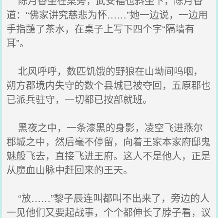
陈月香坐在桌旁，武安福也斜坐下，陈月香
道：“佛家讲究慈悲为怀……”她一边说，一边用
手指蘸了茶水，在桌子上写下四个字“隔墙有
耳”。
北风呼呼，数匹饥饿的野狼在山坳间呜咽，
朔方郡境内失守的数个县城已被夺回，五原郡也
已派兵驻守，一切都已按部就班。
黑夜之中，一条漆黑的身影，凌空飞进燕尔
郡城之中，然后毫不停留，向着王家本家府邸鬼
魅般飞去，直接飞进王府。这人不是他人，正是
从魔血山脉中赶回来的王天。
“放……”黎子辰连叫都叫不出来了，旁边的人
一见他们又要起战事，个个都伸长了脖子看，议