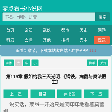
零点看书小说网
搜索
首页
玄幻
武侠
都市
历史
网游
科幻
言情
其他
排行
完本
登录
追看新章节，下载本站客户端无广告APP
↓↓↓
字体
大
中
小
换手
关灯
第119章 假如给我三天光明-《钢铁，病菌与奥法医
生》
上一章
目录
存书签
下一章
说实话，莱昂一开始只是笑眯眯地看着莫蕾
娜。