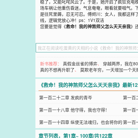
稳了，又能叱咤风云了。于是，她开启了疯狂充电模
场车祸让他重伤昏迷，气息奄奄，眼看就要咽气。下
是往死里薅，忍无可忍。傅烬川：女人，我都这样了
线，逻辑党放心冲！ps：1V1双洁
您要是觉得《
救命！我的神煞师父怎么天天亲我
》
新书推荐：
真假金丝雀的博弈
、
穿越两界，我在8
真的不想再升职了
、
莫欺老年穷，一天增加一个天
《救命！我的神煞师父怎么天天亲我》最新1
第一百二十二章 发疯的青岑
第一百
第一百一十八章 他守得，我也守得！
第一百
第一百一十四章 纵使无法魂归，也会将你的
器
第一百
本体送归故乡
章节列表，第1章~ 100章/共122章