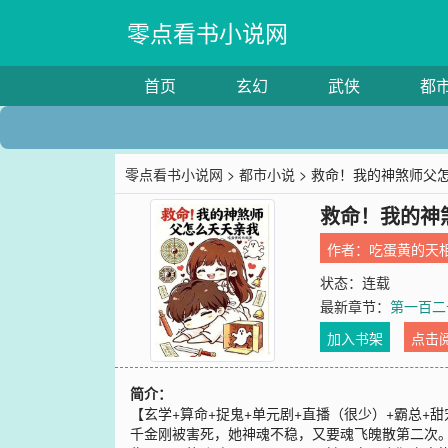
零点看书小说网
首页
玄幻
武侠
都
零点看书小说网
>
都市小说
> 救命！我的神煞师父
救命！我的神
作者：
吃蛋黄的天
状态：连载
最新章节：
第一百二
加入书架
点击
简介：
【玄学+算命+捉鬼+单元剧+直播（很少）+霸总
千金刚被害死，她神魂不稳，又要魂飞魄散第二次