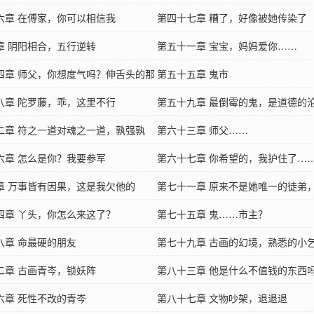
六章 在傅家，你可以相信我
妹
第四十七章 糟了，好像被她传染了
章 阴阳相合，五行逆转
第五十一章 宝宝，妈妈爱你……
四章 师父，你想度气吗？伸舌头的那
第五十五章 鬼市
八章 陀罗藤，乖，这里不行
第五十九章 最倒霉的鬼，是道德的
二章 符之一道对魂之一道，孰强孰
是命运的扭曲？
第六十三章 师父……
六章 怎么是你？我要参军
第六十七章 你希望的，我护住了…
章 万事皆有因果，这是我欠他的
第七十一章 原来不是她唯一的徒弟
四章 丫头，你怎么来这了？
第七十五章 鬼……市主？
八章 命最硬的朋友
第七十九章 古画的幻境，熟悉的小
二章 古画青岑，锁妖阵
第八十三章 他是什么不值钱的东西
六章 死性不改的青岑
第八十七章 文物吵架，退退退