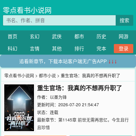
零点看书小说网
搜索
首页
玄幻
武侠
都市
历史
网游
科幻
言情
其他
排行
完本
登录
追看新章节，下载本站客户端无广告APP
↓↓↓
零点看书小说网
>
都市小说
> 重生官场：我真的不想再升职了
重生官场：我真的不想再升职了
作者：
以墨为锋
更新时间：2026-07-20 21:54:47
状态：连载
最新章节：
第1145章 前世无需再思忆，今生且行
且珍惜