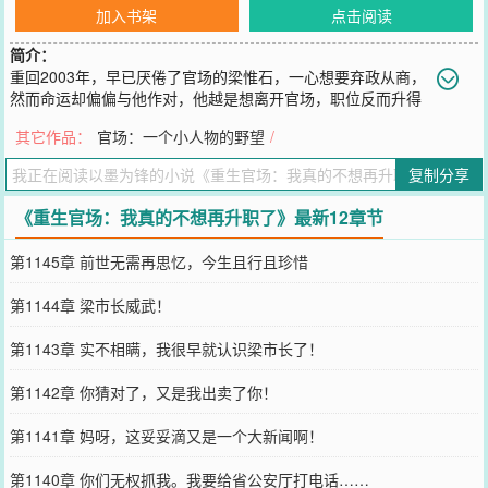
加入书架
点击阅读
简介：
重回2003年，早已厌倦了官场的梁惟石，一心想要弃政从商，
然而命运却偏偏与他作对，他越是想离开官场，职位反而升得
越快。\n从普通公务员……到主政一方的大员，一路平步青云，不知
其它作品：
官场：一个小人物的野望
/
不觉已然攀至权力的巅峰。
您要是觉得《
重生官场：我真的不想再升职了
》还不错的话请不要忘
复制分享
记向您QQ群和微博微信里的朋友推荐哦！
《重生官场：我真的不想再升职了》最新12章节
第1145章 前世无需再思忆，今生且行且珍惜
第1144章 梁市长威武！
第1143章 实不相瞒，我很早就认识梁市长了！
第1142章 你猜对了，又是我出卖了你！
第1141章 妈呀，这妥妥滴又是一个大新闻啊！
第1140章 你们无权抓我。我要给省公安厅打电话……