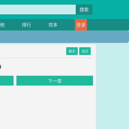
搜索
他
排行
完本
登录
换手
关灯
》
下一章