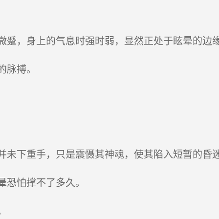
蹙，身上的气息时强时弱，显然正处于眩晕的边
的脉搏。
未下重手，只是震慑其神魂，使其陷入短暂的昏
晕恐怕撑不了多久。
。