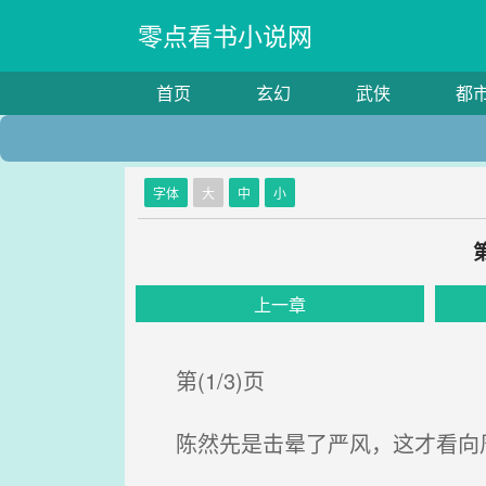
零点看书小说网
首页
玄幻
武侠
都
字体
大
中
小
上一章
第(1/3)页
陈然先是击晕了严风，这才看向