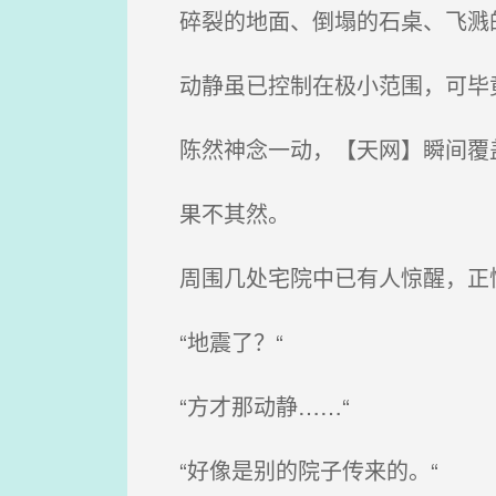
碎裂的地面、倒塌的石桌、飞溅的
动静虽已控制在极小范围，可毕竟
陈然神念一动，【天网】瞬间覆
果不其然。
周围几处宅院中已有人惊醒，正慌
“地震了？“
“方才那动静……“
“好像是别的院子传来的。“