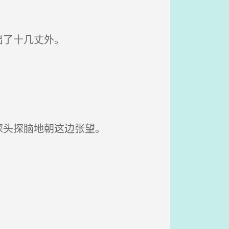
。
出了十几丈外。
探头探脑地朝这边张望。