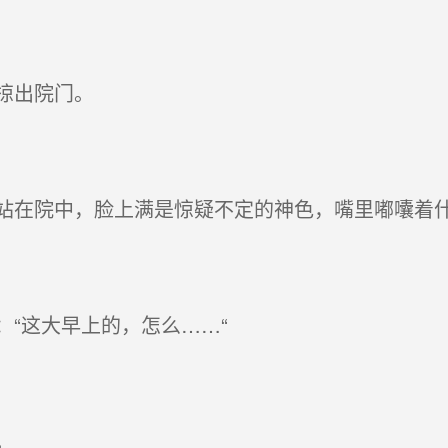
掠出院门。
在院中，脸上满是惊疑不定的神色，嘴里嘟囔着什
“这大早上的，怎么……“
。