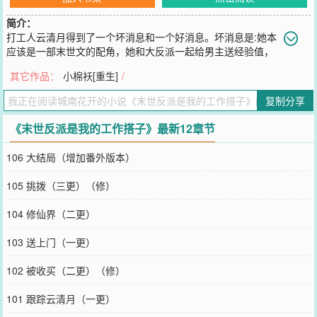
简介：
打工人云清月得到了一个坏消息和一个好消息。坏消息是:她本
应该是一部末世文的配角，她和大反派一起给男主送经验值，
她现在得回到那本小说中去，完成任务。好消息是有钱拿，三百六十
其它作品：
小棉袄[重生]
/
万，回来以后还能有一个上四休3的Offer。打工人云清月想，在哪儿
打工不是打工呢。于是，她进入了末世世界中，她很快找到了大反
复制分享
派，以后这位大反派就是她的工作搭子了。她对工作搭子只有三个要
求:能一起摸鱼，能一起吃饭，能一起骂老板，这里当然就是一起骂这
《末世反派是我的工作搭子》最新12章节
个世界的男主。她的工作搭子在吃饭和摸鱼上没什么问题，只是每次
骂男主的时候，他都有种迷之微笑。云清月心说自己这个工作搭子还
106 大结局（增加番外版本）
挺讲究，都不在背后说老板坏话。下一本写《不配》龙千里第一次穿
越到ABO世界时，她自己身份是女性Omega，但她脑子里性别只分男
105 挑拨（三更）（修）
女，不分ABO，那个时候，她其实想过谈恋爱，但问题是她实在是无
法和男A生活在一起。于是，一直到她坐上了帝国王座，她都是单身，
104 修仙界（二更）
最后她因为信息素紊乱去世。再睁开眼睛，她回到了刚穿越到这个世
界的时候。这一次，比起王座，她决定先解决一下自己的信息素问
103 送上门（一更）
题，她记得前世帝国有个贵族男O研究出来了解决第二性别的药剂，
最后因为这个大逆不道的罪名被处死了。于是，这一世，她提前回到
102 被收买（二更）（修）
了帝国。——————————闻锦是贵族男性omega，被誉为帝国
玫瑰，作为顶级优质omega，家族在他分化时，就规划好了一生。然
101 跟踪云清月（一更）
而，世事变化无常，与闻锦一起长大的皇太子出去一趟，回来就带回