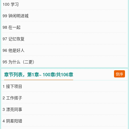
来了一个和他百分之百匹配度的女性omega，对方成为了预备太子
100 学习
妃。对方很快也进入了皇家omega学院学习，成为了闻锦的同桌，对
方大概是这个世界上最不合格的女性omega，逃课，和老师对骂，门
99 钟闲明进城
门课程倒数第一，被媒体称为最失格的太子妃。闻锦想到对方的生存
环境，总会出手帮她一下，教她跳舞，教她如何应对外界媒体，一步
98 在一起
一步地帮她成为优秀的太子妃。对方逗他，别老是跟我玩，学坏了怎
么办？他想，怎么可能？两个月后，曾经的帝国玫瑰割掉腺体，被家
97 记忆恢复
族抛弃——他爱上了最不应该爱的人。————伪太子妃实际上星际
海盗头子女主X温润如玉的贵族公子男主ABO设定，但是这部分内容
96 他是好人
很少，就是借这个设定谈恋爱。
您要是觉得《
末世反派是我的工作搭子
》还不错的话请不要忘记向您
95 为什么（二更）
QQ群和微博微信里的朋友推荐哦！
章节列表，第1章~ 100章/共106章
倒序
1 接下项目
2 工作搭子
3 漂亮同事
4 阴差阳错