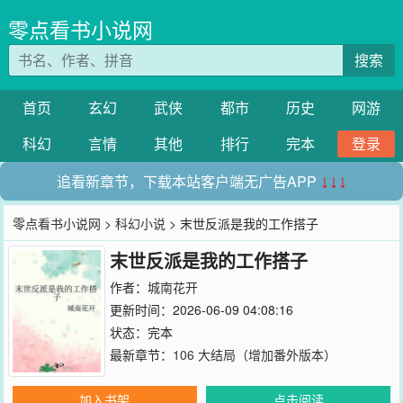
零点看书小说网
搜索
首页
玄幻
武侠
都市
历史
网游
科幻
言情
其他
排行
完本
登录
追看新章节，下载本站客户端无广告APP
↓↓↓
零点看书小说网
>
科幻小说
> 末世反派是我的工作搭子
末世反派是我的工作搭子
作者：
城南花开
更新时间：2026-06-09 04:08:16
状态：完本
最新章节：
106 大结局（增加番外版本）
加入书架
点击阅读