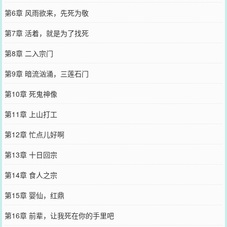
第6章 风雨欲来，先死为敬
第7章 活着，就是为了找死
第8章 二入宗门
第9章 暗流汹涌，三莲石门
第10章 死鬼神像
第11章 上山打工
第12章 忙点儿好啊
第13章 十日回宗
第14章 食人之宗
第15章 婴仙，红鼎
第16章 前辈，让我死在你的手里吧