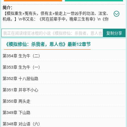
简介：
【模拟重生+冤有头，债有主+偷走上一世凶手的功法、法宝、
机缘。】\n书又名：《死在前辈手中，晚辈三生有幸》\n《你
用什么杀的我，拿来吧。》\n“有仙人说，人有两个最大的贪念，一个
是长生不死，另一个是重活一世。”\n王易问：“有没有什么办法，能让
复制分享
两个贪念一起满足？”\n仙人说：“有的，有的。”\n仙人让他照照镜
子，里面什么都有。
《模拟修仙：杀我者，恩人也》最新12章节
您要是觉得《
模拟修仙：杀我者，恩人也
》还不错的话请不要忘记向
您QQ群和微博微信里的朋友推荐哦！
第354章 生为牛（二）
第353章 生为牛（一）
第352章 十八层仙路
第351章 并非不小心
第350章 两头走
第349章 下山路
第348章 对山语（六）