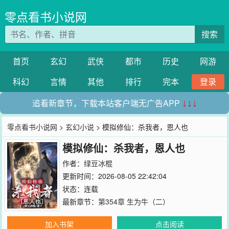
零点看书小说网
搜索
首页
玄幻
武侠
都市
历史
网游
科幻
言情
其他
排行
完本
登录
追看新章节，下载本站客户端无广告APP
↓↓↓
零点看书小说网
>
玄幻小说
> 模拟修仙：杀我者，恩人也
模拟修仙：杀我者，恩人也
作者：
绿豆冰棍
更新时间：2026-08-05 22:42:04
状态：连载
最新章节：
第354章 生为牛（二）
加入书架
点击阅读