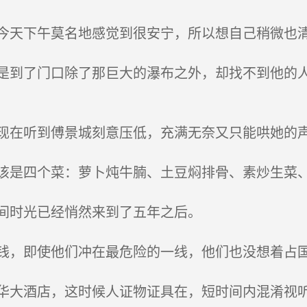
天下午莫名地感觉到很安宁，所以想自己稍微也
到了门口除了那巨大的瀑布之外，却找不到他的人
在听到傅景城刻意压低，充满无奈又只能哄她的
是四个菜：萝卜炖牛腩、土豆焖排骨、素炒生菜
间时光已经悄然来到了五年之后。
，即使他们冲在最危险的一线，他们也没想着占国
大酒店，这时候人证物证具在，短时间内混淆视