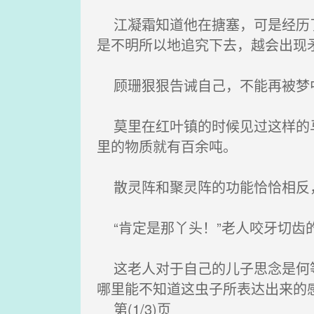
江凝霜知道他在搪塞，可是经历了
是不明所以地追究下去，越会出现
顾珊狠狠告诫自己，不能再被梦中
莫里在红叶镇的时候见过这样的马
里的物质就有百余吨。
散灵阵和聚灵阵的功能恰恰相反，
“肯定是那丫头！”老人咬牙切齿
这老人对于自己的儿子思念是何等
哪里能不知道这虫子所表达出来的
第(1/3)页