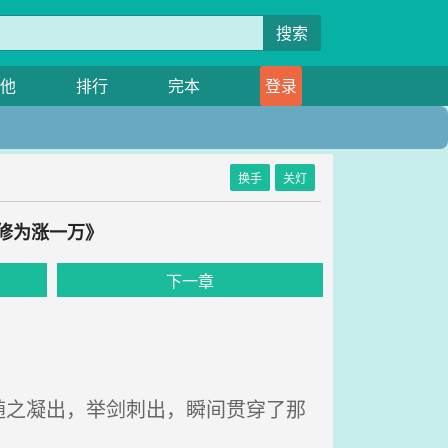
搜索
他
排行
完本
登录
换手
关灯
修为涨一万》
下一章
之凝出，举剑刺出，瞬间贯穿了那