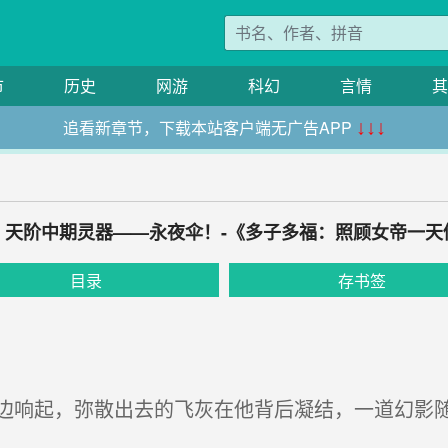
市
历史
网游
科幻
言情
其
追看新章节，下载本站客户端无广告APP
↓↓↓
，天阶中期灵器——永夜伞！-《多子多福：照顾女帝一天
目录
存书签
响起，弥散出去的飞灰在他背后凝结，一道幻影随