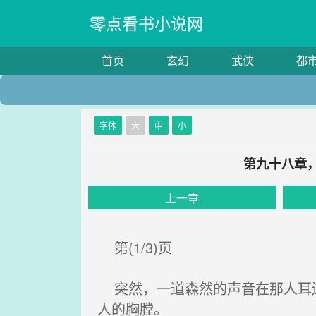
零点看书小说网
首页
玄幻
武侠
都
字体
大
中
小
第九十八章
上一章
第(1/3)页
突然，一道森然的声音在那人耳边
人的胸膛。