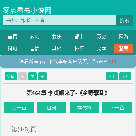
零点看书小说网
搜索
首页
玄幻
武侠
都市
历史
网游
科幻
言情
其他
排行
完本
登录
追看新章节，下载本站客户端无广告APP
↓↓↓
字体
大
中
小
换手
关灯
第464章 李贞娴来了-《乡野孽乱》
上一章
目录
存书签
下一章
第(1/3)页