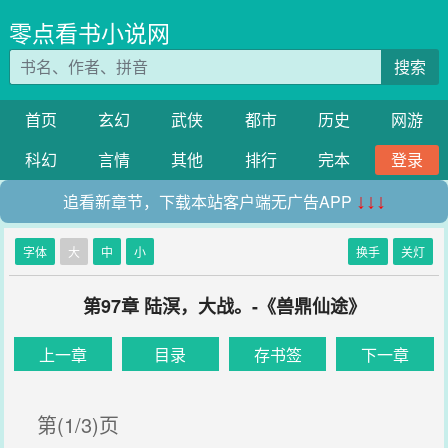
零点看书小说网
搜索
首页
玄幻
武侠
都市
历史
网游
科幻
言情
其他
排行
完本
登录
追看新章节，下载本站客户端无广告APP
↓↓↓
字体
大
中
小
换手
关灯
第97章 陆溟，大战。-《兽鼎仙途》
上一章
目录
存书签
下一章
第(1/3)页