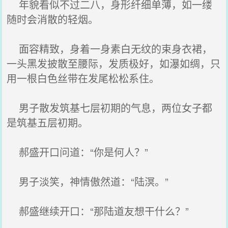
年貌看似不过二八，身形纤细单薄，如一缕
随时会消散的轻烟。
面容精致，身着一身素白无纹的束身衣裙，
一头黑发披散至腰际，发质极好，如瀑如绸，只
用一根白色丝带在发尾松松系住。
男子散发筑基七层初期的气息，两位女子都
是筑基五层初期。
郝盛开口问道：“你是何人？”
男子淡笑，神情傲然道：“陆溟。”
郝盛继续开口：“那陆道友想干什么？”