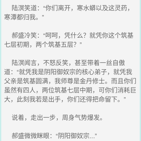
陆溟笑道：“你们离开，寒水蟒以及这灵药，
寒潭都归我。”
郝盛冷笑：“呵呵，凭什么？就凭你这个筑基
七层初期，两个筑基五层？”
陆溟闻言，不怒反笑，甚至带着一丝自傲
道：“就凭我是阴阳御奴宗的核心弟子，就凭我
父亲是筑基圆满，我师尊是金丹修士。而且你们
虽然有四人，两位筑基七层中期，可你们消耗巨
大，此刻我若是出手，你们还得把命留下。”
说着，走出一步，周身气势爆发。
郝盛微微眯眼：“阴阳御奴宗...”