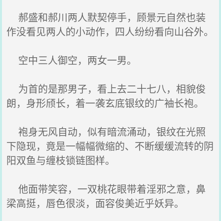
郝盛和郝川两人默契停手，顾景元自然也装
作没看见两人的小动作，四人纷纷看向山谷外。
空中三人御空，两女一男。
为首的是那男子，看上去二十七八，相貌俊
朗，身形颀长，着一袭玄底银纹的广袖长袍。
袍身无风自动，似有暗流涌动，银纹在光照
下隐现，竟是一幅幅微缩的、不断缓缓流转的阴
阳双鱼与缠枝锁链图样。
他面带笑容，一双桃花眼带着淫邪之意，鼻
梁高挺，唇色很淡，面容俊美近乎妖异。