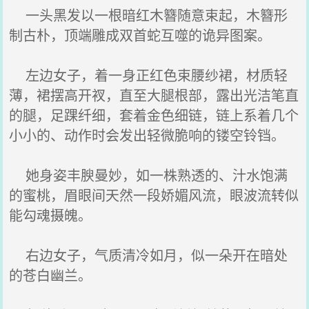
一头黑发以一根暗红木簪随意束起，木簪形
制古朴，顶端雕成双首蛇互噬的诡异图案。
左边女子，着一身正红色束腰纱裙，材质轻
薄，裙摆高开衩，直至大腿根部，露出光洁笔直
的腿，足踝纤细，套着金色细链，链上系着几个
小小的、动作时会发出轻微脆响的镂空铃铛。
她身姿丰腴曼妙，如一株熟透的、汁水饱满
的蜜桃，眉眼间天然一段娇媚风流，眼波流转似
能勾魂摄魄。
右边女子，气质清冷如月，似一朵开在暗处
的苍白幽兰。