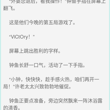
“外婆您退后，看我操作！”钟鱼手指在屏幕上
翻飞。
这是他们今晚的第五局游戏了。
“ViCtOry！”
屏幕上跳出胜利的字样。
钟鱼长舒一口气，活动了一下手指。
“小钟，快快快，趁手感火热，咱们再开一
局！”许老太太兴致勃勃地催促。
钟鱼正要点准备，旁边突然飘来一阵沐浴露
的清香。