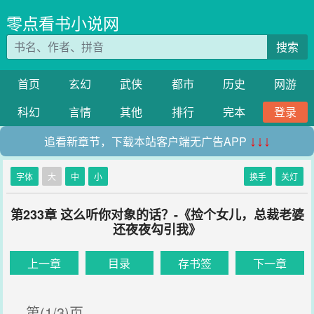
零点看书小说网
搜索
首页
玄幻
武侠
都市
历史
网游
科幻
言情
其他
排行
完本
登录
追看新章节，下载本站客户端无广告APP
↓↓↓
字体
大
中
小
换手
关灯
第233章 这么听你对象的话？-《捡个女儿，总裁老婆
还夜夜勾引我》
上一章
目录
存书签
下一章
第(1/3)页