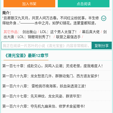
加入书架
点击阅读
简介：
“且邀银汉九天月，共赏人间万古春。不问红尘纷扰事，半生修
得劫外身...”————水中之月，如梦幻镜花。连蒙童都知道，
水中的月亮只能眼观，无法触碰。可秦宣，他却能把月亮捞起来...
其它作品：
剑出衡山
/
LOL：这个男人太强了！
/
幕后真大佬
/
剑
……
出大唐
/
LOL：锦鲤哥别秀了！
/
联盟之最强选手
/
您要是觉得《
清光宝鉴
》还不错的话请不要忘记向您QQ群和微博微信
里的朋友推荐哦！
复制分享
《清光宝鉴》最新12章节
第一百七十章：成赴交心，凤鸣入云潮；灵戎老僧，度我难度人！
第一百六十九章：龙女愁思几许、群獠动鬼门、西方道友留步！
第一百六十八章： 雷枪挑尽南海客，妖血染透清江波！
第一百六十七章：先天神纹、龙女风姿、群贤毕至！
第一百六十六章：夺先机九幽来信、修梦术金鲨赠书！