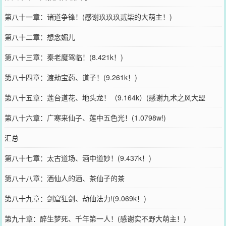
第八十一章：诸道争锋！(感谢玖玖玖贰柒的大萌主！)
第八十二章：想念媚儿
第八十三章：秦老魔驾临！(8.421k！)
第八十四章：渡劫宝药、道子！(9.261k！)
第八十五章：莲台道花、地头龙！（9.164k）(感谢九术之风大盟
主！)
第八十六章：广寒来仙子、莲中五色光！(1.0798w!)
汇总
第八十七章：太古道场、酒中道妙！(9.437k！)
第八十八章：酒仙人的酒、茶仙子的茶
第八十九章：剑窟狂剑、劫仙法力!(9.069k！)
第九十章：醉生梦死、千年第一人！(感谢实不野大萌主！)