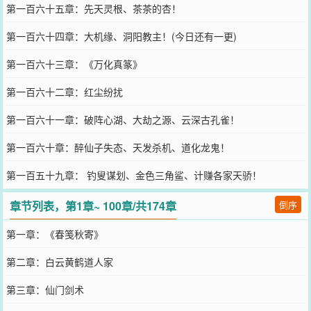
第一百六十五章：先天灵根、茶茶的杏！
第一百六十四章：大机缘、洞阳教主！(今日还有一更)
第一百六十三章：《万化真篆》
第一百六十二章：红尘纷扰
第一百六十一章：破阵心湖、大劫之源、云深古孔雀！
第一百六十章：醉仙子失态、天发杀机、道化龙鬼！
第一百五十九章： 钓叟谋划、金色三角鲨、计赚各家天骄！
章节列表，第1章~ 100章/共174章
倒序
第一章：《春笺秋寄》
第二章：白云黄鹤道人家
第三章：仙门剑术