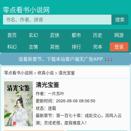
零点看书小说网
搜索
首页
玄幻
武侠
都市
历史
网游
科幻
言情
其他
排行
完本
登录
追看新章节，下载本站客户端无广告APP
↓↓↓
零点看书小说网
>
修真小说
> 清光宝鉴
清光宝鉴
作者：
一片苏叶
更新时间：2026-08-06 08:06:50
状态：连载
最新章节：
第一百七十章：成赴交心，凤鸣入云
潮；灵戎老僧，度我难度人！