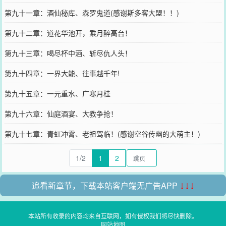
第九十一章：酒仙秘库、森罗鬼道(感谢斯多客大盟！！)
第九十二章：道花华池开，乘月醉高台！
第九十三章：喝尽杯中酒、斩尽仇人头！
第九十四章：一界大能、往事越千年!
第九十五章：一元重水、广寒月桂
第九十六章：仙庭酒宴、大教争抢！
第九十七章：青虹冲霄、老祖驾临！(感谢空谷传幽的大萌主！)
1/2
1
2
追看新章节，下载本站客户端无广告APP
↓↓↓
本站所有收录的内容均来自互联网，如有侵权我们将尽快删除。
网站地图