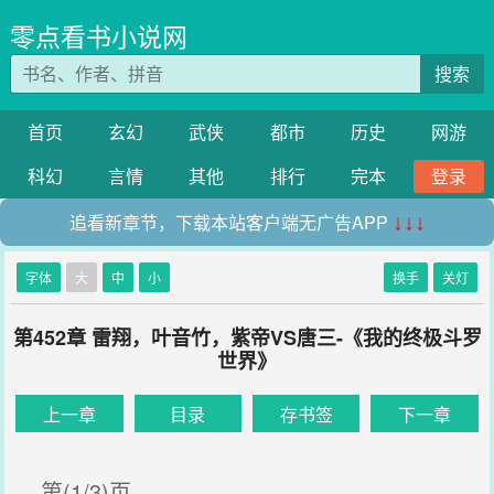
零点看书小说网
搜索
首页
玄幻
武侠
都市
历史
网游
科幻
言情
其他
排行
完本
登录
追看新章节，下载本站客户端无广告APP
↓↓↓
字体
大
中
小
换手
关灯
第452章 雷翔，叶音竹，紫帝VS唐三-《我的终极斗罗
世界》
上一章
目录
存书签
下一章
第(1/3)页