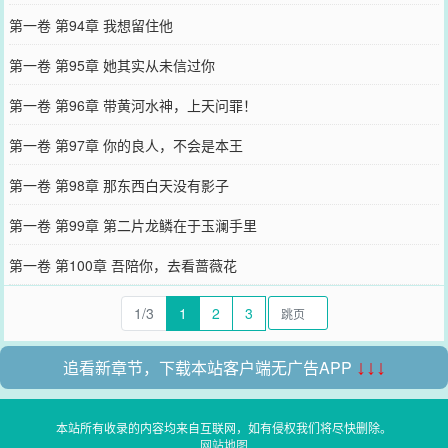
第一卷 第94章 我想留住他
第一卷 第95章 她其实从未信过你
第一卷 第96章 带黄河水神，上天问罪！
第一卷 第97章 你的良人，不会是本王
第一卷 第98章 那东西白天没有影子
第一卷 第99章 第二片龙鳞在于玉澜手里
第一卷 第100章 吾陪你，去看蔷薇花
1/3
1
2
3
追看新章节，下载本站客户端无广告APP
↓↓↓
本站所有收录的内容均来自互联网，如有侵权我们将尽快删除。
网站地图