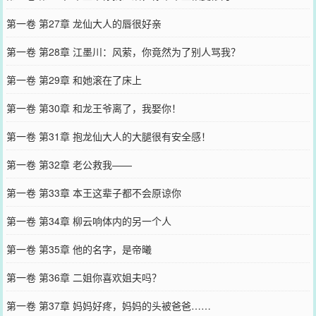
第一卷 第27章 龙仙大人的唇很好亲
第一卷 第28章 江墨川：风萦，你竟然为了别人骂我？
第一卷 第29章 和她滚在了床上
第一卷 第30章 和龙王爷离了，我娶你！
第一卷 第31章 抱龙仙大人的大腿很有安全感！
第一卷 第32章 老公救我——
第一卷 第33章 本王这辈子都不会原谅你
第一卷 第34章 柳云响体内的另一个人
第一卷 第35章 他的名字，是帝曦
第一卷 第36章 二姐你喜欢姐夫吗？
第一卷 第37章 妈妈好疼，妈妈的头被爸爸……