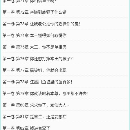
第一卷 第71章 你相信重生吗？
第一卷 第72章 帝曦到底犯了什么错
第一卷 第73章 让我老公抽你的筋扒你的皮！
第一卷 第74章 本王懂得如何取悦你
第一卷 第75章 大王，你不是单相思
第一卷 第76章 你还想打掉本王的孩子？
第一卷 第77章 摇铃铛，他就会出现
第一卷 第78章 江墨川鱼塘里的鱼真多！
第一卷 第79章 你就该跟着本尊，哪里都不许去！
第一卷 第80章 求求你了，龙仙大人~
第一卷 第81章 是重生，还是妄想症
第一卷 第82章 掉进鬼窝了