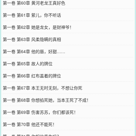
第一卷 第60章 黄河老龙王真好色
第一卷 第61章 萦儿，你不听话
第一卷 第62章 她是龙女，是财神爷！
第一卷 第63章 风柔隐瞒的真相
第一卷 第64章 他的唇，好甜……
第一卷 第65章 故人的牌位
第一卷 第66章 红布盖着的牌位
第一卷 第67章 本王无时无刻，不想让你死
第一卷 第68章 你想掐死她，当本王死了不成！
第一卷 第69章 伤害苏苏，你们都该死！
第一卷 第70章 他还不能死！