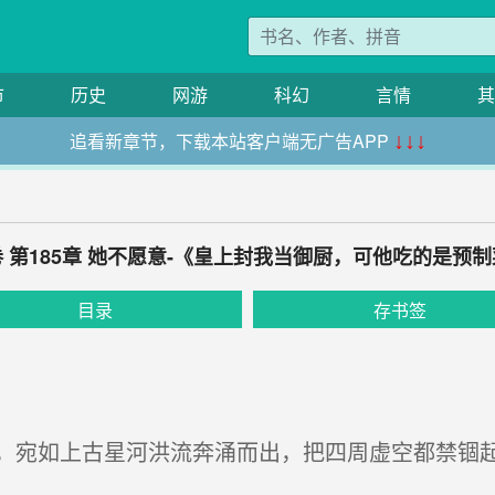
市
历史
网游
科幻
言情
其
追看新章节，下载本站客户端无广告APP
↓↓↓
 第185章 她不愿意-《皇上封我当御厨，可他吃的是预
目录
存书签
宛如上古星河洪流奔涌而出，把四周虚空都禁锢