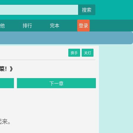
搜索
他
排行
完本
登录
换手
关灯
制菜！》
下一章
起来。