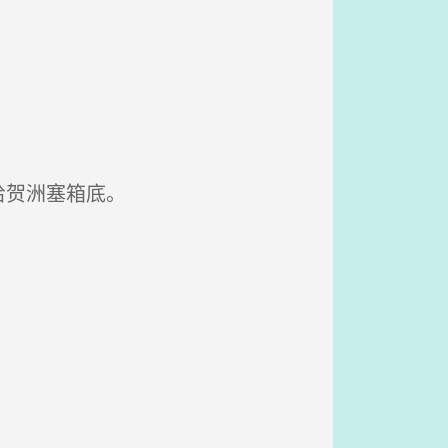
给贺洲塞箱底。
。