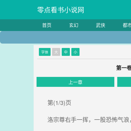
零点看书小说网
首页
玄幻
武侠
都
字体
大
中
小
第一卷
上一章
第(1/3)页
洛宗尊右手一挥，一股恐怖气浪，