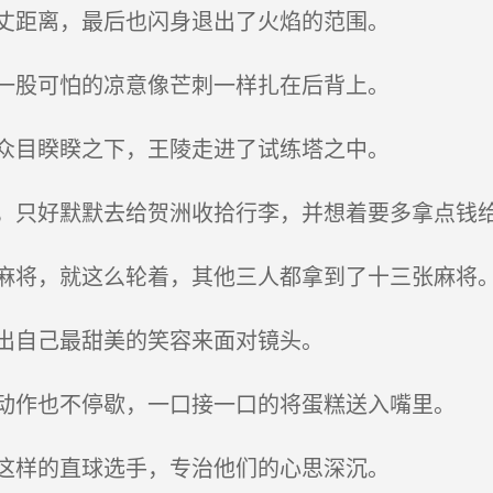
丈距离，最后也闪身退出了火焰的范围。
一股可怕的凉意像芒刺一样扎在后背上。
众目睽睽之下，王陵走进了试练塔之中。
只好默默去给贺洲收拾行李，并想着要多拿点钱
将，就这么轮着，其他三人都拿到了十三张麻将
出自己最甜美的笑容来面对镜头。
作也不停歇，一口接一口的将蛋糕送入嘴里。
这样的直球选手，专治他们的心思深沉。