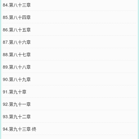
84.第八十三章
85.第八十四章
86.第八十五章
87.第八十六章
88.第八十七章
89.第八十八章
90.第八十九章
91.第九十章
92.第九十一章
93.第九十二章
94.第九十三章·终