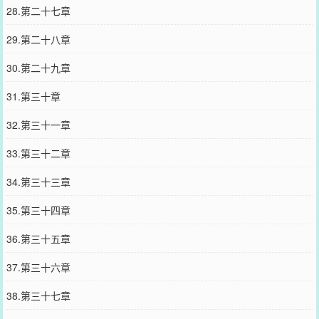
28.第二十七章
29.第二十八章
30.第二十九章
31.第三十章
32.第三十一章
33.第三十二章
34.第三十三章
35.第三十四章
36.第三十五章
37.第三十六章
38.第三十七章