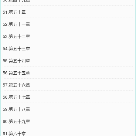
51.第五十章
52.第五十一章
53.第五十二章
54.第五十三章
55.第五十四章
56.第五十五章
57.第五十六章
58.第五十七章
59.第五十八章
60.第五十九章
61.第六十章