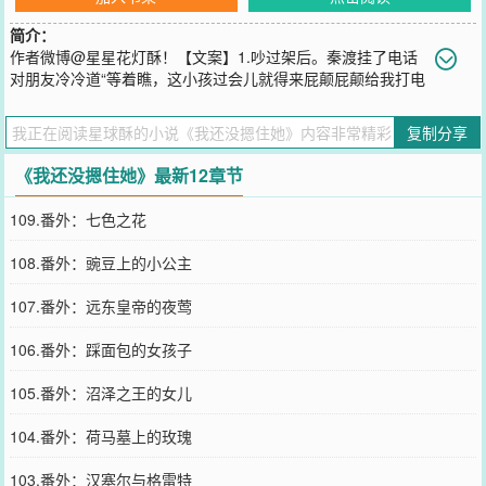
简介：
作者微博@星星花灯酥！【文案】1.吵过架后。秦渡挂了电话
对朋友冷冷道“等着瞧，这小孩过会儿就得来屁颠屁颠给我打电
话道歉。”一个小时后。秦渡冷不丁冒出一句“我就不该浪费时间和她
吵架。”又过一小时。秦渡胸臆难平“老子有错吗？没有啊！”他朋友道
复制分享
“……”“妈的……”秦渡摁灭了烟，难以忍耐道“我得给她打个电话。”2.
身边有她熟睡的夜晚数羊没用，数到五千六百八十九只也没用。我一
《我还没摁住她》最新12章节
夜无眠，在天亮起的瞬间，亲吻了她，这一生没爱过这样的人，我吻
得格外青涩。——秦渡日记。2017“我也曾把光阴浪费甚至莽撞到视死
109.番外：七色之花
如归，却因为遇上你而渴望长命百岁。”
——————————————“——你老说我小气。”秦渡将许星洲
108.番外：豌豆上的小公主
捉住双手摁在沙发上时，许星洲还在试图挠他两把。“不就是小气吗，
小气鬼！”许星洲挠着他喊道“你别动我，再动我就不喜欢你了。”“——
107.番外：远东皇帝的夜莺
你又忘了师兄有多记仇了……”秦渡摁住那个女孩，沙哑地道“许星
洲，马上给师兄躺好。”——————————————数学系坏蛋学
106.番外：踩面包的女孩子
长x新闻系小浪蹄子不甜你们打我！薄荷味儿小甜文～更新时间晚上
2330-000之间
105.番外：沼泽之王的女儿
您要是觉得《
我还没摁住她
》还不错的话请不要忘记向您QQ群和微博
微信里的朋友推荐哦！
104.番外：荷马墓上的玫瑰
103.番外：汉塞尔与格雷特