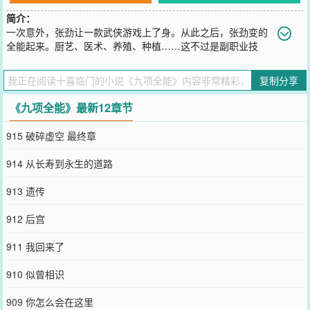
简介：
一次意外，张劲让一款武侠游戏上了身。从此之后，张劲变的
全能起来。厨艺、医术、养殖、种植……这不过是副职业技
能；飞檐走壁、杀人越货……这才是咱的专业；至于为啥说是九项全
能而不是大满贯的十项全能？张劲这样回答，“生孩子的事情还是留给
复制分享
女人去做吧！轻松是主菜，血腥只是佐餐；悠闲是主调，紧张只是插
曲；
《九项全能》最新12章节
您要是觉得《
九项全能
》还不错的话请不要忘记向您QQ群和微博微信
里的朋友推荐哦！
915 破碎虚空 最终章
914 从长寿到永生的道路
913 遗传
912 后宫
911 我回来了
910 似曾相识
909 你怎么会在这里