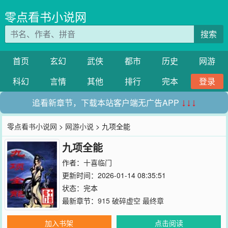
零点看书小说网
搜索
首页
玄幻
武侠
都市
历史
网游
科幻
言情
其他
排行
完本
登录
追看新章节，下载本站客户端无广告APP
↓↓↓
零点看书小说网
>
网游小说
> 九项全能
九项全能
作者：
十喜临门
更新时间：2026-01-14 08:35:51
状态：完本
最新章节：
915 破碎虚空 最终章
加入书架
点击阅读