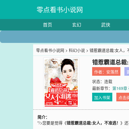
零点看书小说网
首页
玄幻
武侠
零点看书小说网
>
科幻小说
> 错惹霸道总裁:女人，
错惹霸道总裁
作者：
安落然
更
状态：连载
最新章节：
第169章
加入书架
点击
简介：
"/>
您要是觉得《
错惹霸道总裁:女人，不准逃！
》还