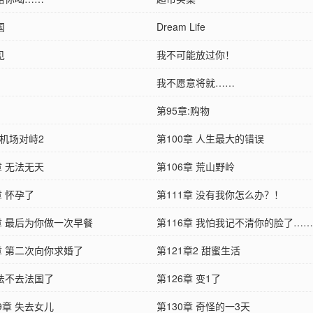
国
Dream Life
见
我不可能放过你！
我不愿意将就……
第95章:购物
 机场对峙2
第100章 人生最大的错误
章 无法无天
第106章 荒山野岭
章 怀孕了
第111章 没有我你怎么办？！
章 最后为你做一次早餐
第116章 我怕我记不清你的脸了……
章 第二次向你求婚了
第121章2 甜蜜生活
 法不去法国了
第126章 变1了
9章 失去女儿
第130章 奇怪的一3天