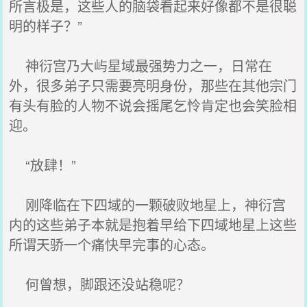
所言极是，这些人的脑袋看起来好像都不是很聪
明的样子？”
神衍宫乃大屿星域最强势力之一，日常在
外，很多弟子只需要亮明身份，那些在其他宗门
有头有脸的人物不说会摇尾乞怜肯定也会笑脸相
迎。
“放肆！”
刚降临在下四域的一颗破败地星上，神衍宫
内的这些弟子本就是抱着早给下四域地星上这些
所谓天骄一个痛快早完事的心态。
何曾想，脚跟还没站稳呢？