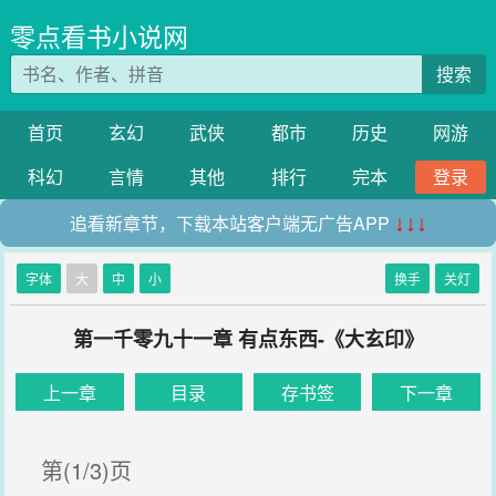
零点看书小说网
搜索
首页
玄幻
武侠
都市
历史
网游
科幻
言情
其他
排行
完本
登录
追看新章节，下载本站客户端无广告APP
↓↓↓
字体
大
中
小
换手
关灯
第一千零九十一章 有点东西-《大玄印》
上一章
目录
存书签
下一章
第(1/3)页