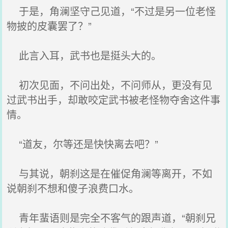
于是，角澜坚守己见道，“不过是另一位老怪
物披的皮囊罢了？”
此言入耳，武书也是挺头大的。
初次见面，不问出处，不问师从，更没有见
过武书出手，却敢咬定武书被老怪物夺舍这件事
情。
“道友，尔等还是快快离去吧？”
与其说，朝刹这是在催促角澜等离开，不如
说朝刹不想和傻子浪费口水。
青年蜚语则是完全不客气的跟声道，“朝刹兄