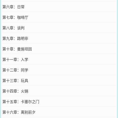
第六章：日常
第七章：咖啡厅
第八章：谈判
第九章：路明非
第十章：曼施坦因
第十一章：入学
第十二章：同学
第十三章：玩具
第十四章：火锅
第十五章：卡塞尔之门
第十六章：离别前夕