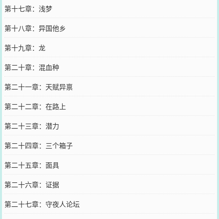
第十七章：浅梦
第十八章：异国他乡
第十九章：龙
第二十章：混血种
第二十一章：天赋异禀
第二十二章：在路上
第二十三章：潜力
第二十四章：三个箱子
第二十五章：面具
第二十六章：证据
第二十七章：守夜人论坛