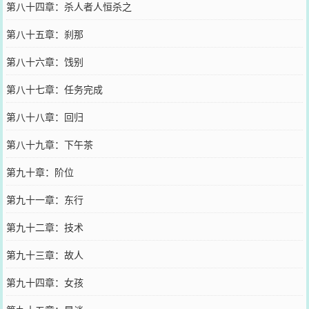
第八十四章：杀人者人恒杀之
第八十五章：刹那
第八十六章：饯别
第八十七章：任务完成
第八十八章：回归
第八十九章：下午茶
第九十章：阶位
第九十一章：东行
第九十二章：技术
第九十三章：故人
第九十四章：女孩