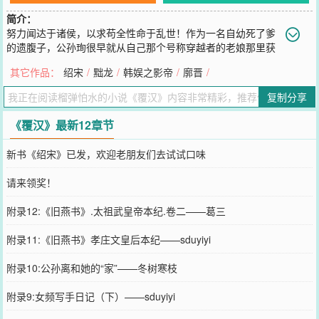
简介：
努力闻达于诸侯，以求苟全性命于乱世！作为一名自幼死了爹
的遗腹子，公孙珣很早就从自己那个号称穿越者的老娘那里获
取了人生指导纲领。然而，跟着历史大潮随波逐流了一年又一年，公
其它作品：
绍宋
/
黜龙
/
韩娱之影帝
/
廓晋
/
孙珣却总是发现情况有些不对：“族兄公孙瓒不靠谱啊，母亲大人你告
诉我怎么办？在线等！”“四世三公的袁绍快被自己玩死了，母亲大人
复制分享
你告诉我怎么办？在线等！”“超世之杰的曹孟德和百折不挠的刘玄德
要组成曹刘联军来怼自己了，母亲大人你告诉我怎么办？在线等！”
《覆汉》最新12章节
“那个……母亲大人，最近司马懿那些人领头给我上了劝进表，我心里
挺慌的，你说怎么办啊？”“哦，凉拌啊？不许打扰您老人家挑儿媳妇
新书《绍宋》已发，欢迎老朋友们去试试口味
玩后宫太后传？明白了，这次肯定听您的话，我从小就听话！”
您要是觉得《
覆汉
》还不错的话请不要忘记向您QQ群和微博微信里的
请来领奖！
朋友推荐哦！
附录12:《旧燕书》.太祖武皇帝本纪.卷二——葛三
附录11:《旧燕书》孝庄文皇后本纪——sduyiyi
附录10:公孙离和她的“家”——冬树寒枝
附录9:女频写手日记（下）——sduyiyi