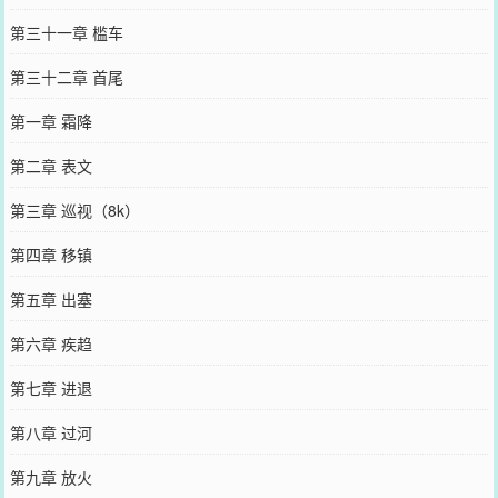
第三十一章 槛车
第三十二章 首尾
第一章 霜降
第二章 表文
第三章 巡视（8k）
第四章 移镇
第五章 出塞
第六章 疾趋
第七章 进退
第八章 过河
第九章 放火